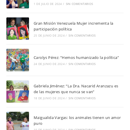
1 DE JULIO DE 2024
/
SIN COMENTARIOS
Gran Misión Venezuela Mujer incrementa la
participación política
25 DE JUNIO DE 2024
/
SIN COMENTARIOS
Carolys Pérez: “Hemos humanizado la política”
24 DE JUNIO DE 2024
/
SIN COMENTARIOS
Gabriela Jiménez: “La Dra. Nacarid Aranzazu es
de las mujeres que nunca se van”
18 DE JUNIO DE 2024
/
SIN COMENTARIOS
Maigualida Vargas: los animales tienen un amor
puro
10 DE JUNIO DE 2024
/
SIN COMENTARIOS