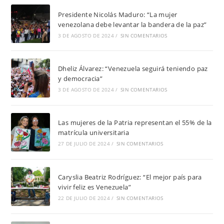
Presidente Nicolás Maduro: “La mujer
venezolana debe levantar la bandera de la paz”
3 DE AGOSTO DE 2024
/
SIN COMENTARIOS
Dheliz Álvarez: “Venezuela seguirá teniendo paz
y democracia”
3 DE AGOSTO DE 2024
/
SIN COMENTARIOS
Las mujeres de la Patria representan el 55% de la
matrícula universitaria
27 DE JULIO DE 2024
/
SIN COMENTARIOS
Caryslia Beatriz Rodríguez: “El mejor país para
vivir feliz es Venezuela”
22 DE JULIO DE 2024
/
SIN COMENTARIOS