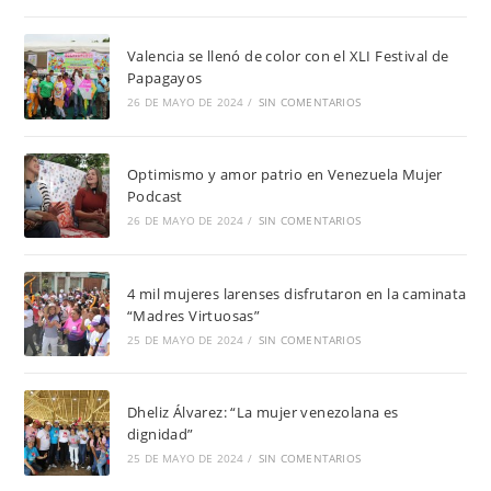
Valencia se llenó de color con el XLI Festival de
Papagayos
26 DE MAYO DE 2024
/
SIN COMENTARIOS
Optimismo y amor patrio en Venezuela Mujer
Podcast
26 DE MAYO DE 2024
/
SIN COMENTARIOS
4 mil mujeres larenses disfrutaron en la caminata
“Madres Virtuosas”
25 DE MAYO DE 2024
/
SIN COMENTARIOS
Dheliz Álvarez: “La mujer venezolana es
dignidad”
25 DE MAYO DE 2024
/
SIN COMENTARIOS