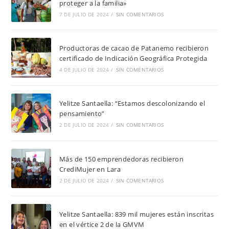
proteger a la familia»
7 DE JULIO DE 2024
/
SIN COMENTARIOS
Productoras de cacao de Patanemo recibieron
certificado de Indicación Geográfica Protegida
4 DE JULIO DE 2024
/
SIN COMENTARIOS
Yelitze Santaella: “Estamos descolonizando el
pensamiento”
2 DE JULIO DE 2024
/
SIN COMENTARIOS
Más de 150 emprendedoras recibieron
CrediMujer en Lara
2 DE JULIO DE 2024
/
SIN COMENTARIOS
Yelitze Santaella: 839 mil mujeres están inscritas
en el vértice 2 de la GMVM