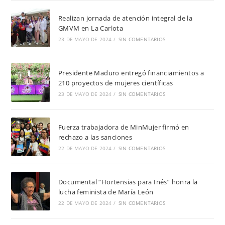
Realizan jornada de atención integral de la
GMVM en La Carlota
23 DE MAYO DE 2024
/
SIN COMENTARIOS
Presidente Maduro entregó financiamientos a
210 proyectos de mujeres científicas
23 DE MAYO DE 2024
/
SIN COMENTARIOS
Fuerza trabajadora de MinMujer firmó en
rechazo a las sanciones
22 DE MAYO DE 2024
/
SIN COMENTARIOS
Documental “Hortensias para Inés” honra la
lucha feminista de María León
22 DE MAYO DE 2024
/
SIN COMENTARIOS