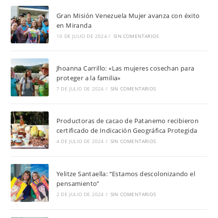
Gran Misión Venezuela Mujer avanza con éxito
en Miranda
10 DE JULIO DE 2024
/
SIN COMENTARIOS
Jhoanna Carrillo: «Las mujeres cosechan para
proteger a la familia»
7 DE JULIO DE 2024
/
SIN COMENTARIOS
Productoras de cacao de Patanemo recibieron
certificado de Indicación Geográfica Protegida
4 DE JULIO DE 2024
/
SIN COMENTARIOS
Yelitze Santaella: “Estamos descolonizando el
pensamiento”
2 DE JULIO DE 2024
/
SIN COMENTARIOS