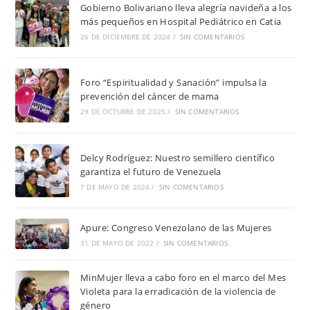
Gobierno Bolivariano lleva alegría navideña a los
más pequeños en Hospital Pediátrico en Catia
26 DE DICIEMBRE DE 2024
/
SIN COMENTARIOS
Foro “Espiritualidad y Sanación” impulsa la
prevención del cáncer de mama
29 DE OCTUBRE DE 2025
/
SIN COMENTARIOS
Delcy Rodríguez: Nuestro semillero científico
garantiza el futuro de Venezuela
7 DE MAYO DE 2024
/
SIN COMENTARIOS
Apure: Congreso Venezolano de las Mujeres
31 DE MAYO DE 2022
/
SIN COMENTARIOS
MinMujer lleva a cabo foro en el marco del Mes
Violeta para la erradicación de la violencia de
género