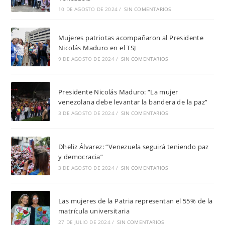
10 DE AGOSTO DE 2024
/
SIN COMENTARIOS
Mujeres patriotas acompañaron al Presidente
Nicolás Maduro en el TSJ
9 DE AGOSTO DE 2024
/
SIN COMENTARIOS
Presidente Nicolás Maduro: “La mujer
venezolana debe levantar la bandera de la paz”
3 DE AGOSTO DE 2024
/
SIN COMENTARIOS
Dheliz Álvarez: “Venezuela seguirá teniendo paz
y democracia”
3 DE AGOSTO DE 2024
/
SIN COMENTARIOS
Las mujeres de la Patria representan el 55% de la
matrícula universitaria
27 DE JULIO DE 2024
/
SIN COMENTARIOS