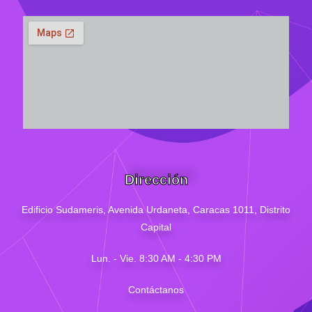
Dirección
Edificio Sudameris,
Avenida Urdaneta, Caracas 1011, Distrito
Capital
Lun. - Vie. 8:30 AM - 4
:30
PM
Contáctanos