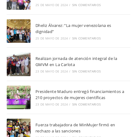
25 DE MAYO DE 2024
/
SIN COMENTARIOS
Dheliz Álvarez: “La mujer venezolana es
dignidad”
25 DE MAYO DE 2024
/
SIN COMENTARIOS
Realizan jornada de atención integral de la
GMVM en La Carlota
23 DE MAYO DE 2024
/
SIN COMENTARIOS
Presidente Maduro entregó financiamientos a
210 proyectos de mujeres científicas
23 DE MAYO DE 2024
/
SIN COMENTARIOS
Fuerza trabajadora de MinMujer firmó en
rechazo a las sanciones