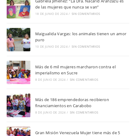
Gabriela Jiménez: “La Dra. Nacarid Aranzazu es
de las mujeres que nunca se van”
18 DE JUNIO DE 2024
/
SIN COMENTARIOS
Maigualida Vargas: los animales tienen un amor
puro
10 DE JUNIO DE 2024
/
SIN COMENTARIOS
Más de 6 mil mujeres marcharon contra el
imperialismo en Sucre
8 DE JUNIO DE 2024
/
SIN COMENTARIOS
Más de 186 emprendedoras recibieron
financiamientos en Carabobo
8 DE JUNIO DE 2024
/
SIN COMENTARIOS
Gran Misión Venezuela Mujer tiene más de 5