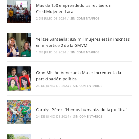
Más de 150 emprendedoras recibieron
CrediMujer en Lara
2 DE JULIO DE 2024
/
SIN COMENTARIOS
Yelitze Santaella: 839 mil mujeres están inscritas
en el vértice 2 de la GMVM
1 DE JULIO DE 2024
/
SIN COMENTARIOS
Gran Misión Venezuela Mujer incrementa la
participación política
25 DE JUNIO DE 2024
/
SIN COMENTARIOS
Carolys Pérez: “Hemos humanizado la política”
24 DE JUNIO DE 2024
/
SIN COMENTARIOS