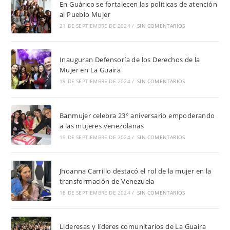
En Guárico se fortalecen las políticas de atención
al Pueblo Mujer
21 DE SEPTIEMBRE DE 2024
/
SIN COMENTARIOS
Inauguran Defensoría de los Derechos de la
Mujer en La Guaira
19 DE SEPTIEMBRE DE 2024
/
SIN COMENTARIOS
Banmujer celebra 23° aniversario empoderando
a las mujeres venezolanas
19 DE SEPTIEMBRE DE 2024
/
SIN COMENTARIOS
Jhoanna Carrillo destacó el rol de la mujer en la
transformación de Venezuela
18 DE SEPTIEMBRE DE 2024
/
SIN COMENTARIOS
Lideresas y líderes comunitarios de La Guaira