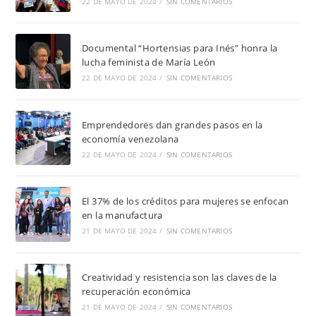
22 DE MAYO DE 2024
/
SIN COMENTARIOS
Documental “Hortensias para Inés” honra la
lucha feminista de María León
22 DE MAYO DE 2024
/
SIN COMENTARIOS
Emprendedores dan grandes pasos en la
economía venezolana
22 DE MAYO DE 2024
/
SIN COMENTARIOS
El 37% de los créditos para mujeres se enfocan
en la manufactura
21 DE MAYO DE 2024
/
SIN COMENTARIOS
Creatividad y resistencia son las claves de la
recuperación económica
21 DE MAYO DE 2024
/
SIN COMENTARIOS