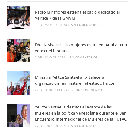
Radio Miraflores estrena espacio dedicado al
Vértice 7 de la GMVM
16 DE MAYO DE 2024
/
SIN COMENTARIOS
Dheliz Álvarez: Las mujeres están en batalla para
vencer el bloqueo
2 DE JUNIO DE 2024
/
SIN COMENTARIOS
Ministra Yelitze Santaella fortalece la
organización feminista en el estado Falcón
22 DE FEBRERO DE 2026
/
SIN COMENTARIOS
Yelitze Santaella destaca el avance de las
mujeres en la política venezolana durante el 3er
Encuentro Internacional de Mujeres de la FUTAC
27 DE JUNIO DE 2025
/
SIN COMENTARIOS