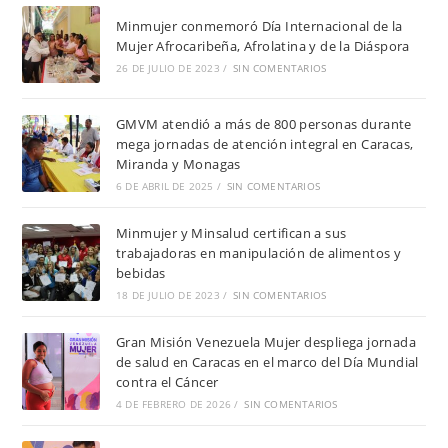
Minmujer conmemoró Día Internacional de la
Mujer Afrocaribeña, Afrolatina y de la Diáspora
26 DE JULIO DE 2023
/
SIN COMENTARIOS
GMVM atendió a más de 800 personas durante
mega jornadas de atención integral en Caracas,
Miranda y Monagas
6 DE ABRIL DE 2025
/
SIN COMENTARIOS
Minmujer y Minsalud certifican a sus
trabajadoras en manipulación de alimentos y
bebidas
18 DE JULIO DE 2023
/
SIN COMENTARIOS
Gran Misión Venezuela Mujer despliega jornada
de salud en Caracas en el marco del Día Mundial
contra el Cáncer
4 DE FEBRERO DE 2026
/
SIN COMENTARIOS