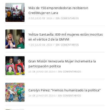
Más de 150 emprendedoras recibieron
CrediMujer en Lara
2 DE JULIO DE 2024
/
SIN COMENTARIOS
Yelitze Santaella: 839 mil mujeres están inscritas
en el vértice 2 de la GMVM
1 DE JULIO DE 2024
/
SIN COMENTARIOS
Gran Misión Venezuela Mujer incrementa la
participación política
25 DE JUNIO DE 2024
/
SIN COMENTARIOS
Carolys Pérez: “Hemos humanizado la política”
24 DE JUNIO DE 2024
/
SIN COMENTARIOS