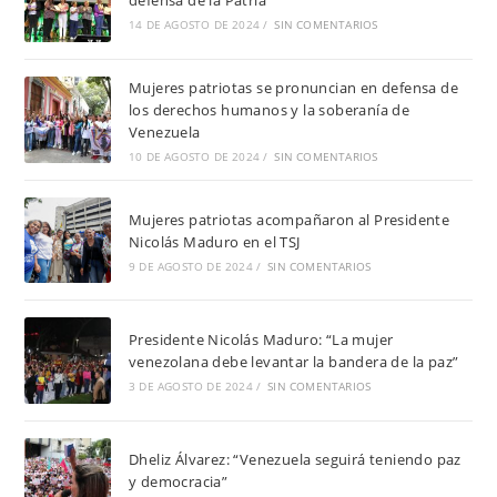
defensa de la Patria
14 DE AGOSTO DE 2024
/
SIN COMENTARIOS
Mujeres patriotas se pronuncian en defensa de
los derechos humanos y la soberanía de
Venezuela
10 DE AGOSTO DE 2024
/
SIN COMENTARIOS
Mujeres patriotas acompañaron al Presidente
Nicolás Maduro en el TSJ
9 DE AGOSTO DE 2024
/
SIN COMENTARIOS
Presidente Nicolás Maduro: “La mujer
venezolana debe levantar la bandera de la paz”
3 DE AGOSTO DE 2024
/
SIN COMENTARIOS
Dheliz Álvarez: “Venezuela seguirá teniendo paz
y democracia”