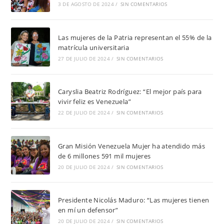
3 DE AGOSTO DE 2024
/
SIN COMENTARIOS
Las mujeres de la Patria representan el 55% de la
matrícula universitaria
27 DE JULIO DE 2024
/
SIN COMENTARIOS
Caryslia Beatriz Rodríguez: “El mejor país para
vivir feliz es Venezuela”
22 DE JULIO DE 2024
/
SIN COMENTARIOS
Gran Misión Venezuela Mujer ha atendido más
de 6 millones 591 mil mujeres
20 DE JULIO DE 2024
/
SIN COMENTARIOS
Presidente Nicolás Maduro: “Las mujeres tienen
en mí un defensor”
20 DE JULIO DE 2024
/
SIN COMENTARIOS