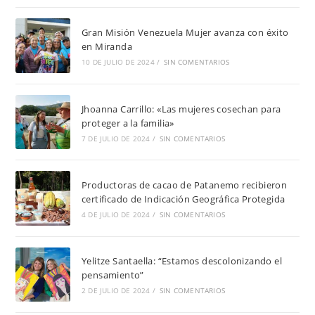
Gran Misión Venezuela Mujer avanza con éxito
en Miranda
10 DE JULIO DE 2024
/
SIN COMENTARIOS
Jhoanna Carrillo: «Las mujeres cosechan para
proteger a la familia»
7 DE JULIO DE 2024
/
SIN COMENTARIOS
Productoras de cacao de Patanemo recibieron
certificado de Indicación Geográfica Protegida
4 DE JULIO DE 2024
/
SIN COMENTARIOS
Yelitze Santaella: “Estamos descolonizando el
pensamiento”
2 DE JULIO DE 2024
/
SIN COMENTARIOS