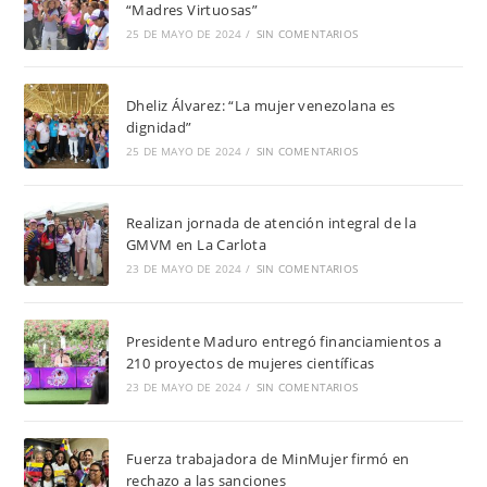
“Madres Virtuosas”
25 DE MAYO DE 2024
/
SIN COMENTARIOS
Dheliz Álvarez: “La mujer venezolana es
dignidad”
25 DE MAYO DE 2024
/
SIN COMENTARIOS
Realizan jornada de atención integral de la
GMVM en La Carlota
23 DE MAYO DE 2024
/
SIN COMENTARIOS
Presidente Maduro entregó financiamientos a
210 proyectos de mujeres científicas
23 DE MAYO DE 2024
/
SIN COMENTARIOS
Fuerza trabajadora de MinMujer firmó en
rechazo a las sanciones