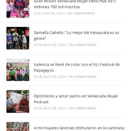
Gran Misión Venezuela Mujer tiene más de 5
millones 700 mil inscritas
8 DE JUNIO DE 2024
/
SIN COMENTARIOS
Daniella Cabello: “Lo mejor de Venezuela es su
gente”
28 DE MAYO DE 2024
/
SIN COMENTARIOS
Valencia se llenó de color con el XLI Festival de
Papagayos
26 DE MAYO DE 2024
/
SIN COMENTARIOS
Optimismo y amor patrio en Venezuela Mujer
Podcast
26 DE MAYO DE 2024
/
SIN COMENTARIOS
4 mil mujeres larenses disfrutaron en la caminata