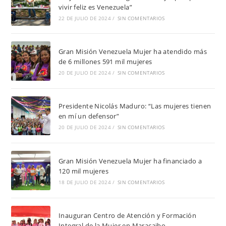
vivir feliz es Venezuela”
22 DE JULIO DE 2024
/
SIN COMENTARIOS
Gran Misión Venezuela Mujer ha atendido más
de 6 millones 591 mil mujeres
20 DE JULIO DE 2024
/
SIN COMENTARIOS
Presidente Nicolás Maduro: “Las mujeres tienen
en mí un defensor”
20 DE JULIO DE 2024
/
SIN COMENTARIOS
Gran Misión Venezuela Mujer ha financiado a
120 mil mujeres
18 DE JULIO DE 2024
/
SIN COMENTARIOS
Inauguran Centro de Atención y Formación
Integral de la Mujer en Maracaibo