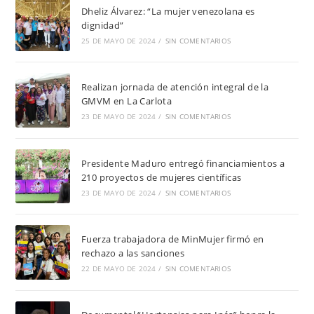
Dheliz Álvarez: “La mujer venezolana es
dignidad”
25 DE MAYO DE 2024
/
SIN COMENTARIOS
Realizan jornada de atención integral de la
GMVM en La Carlota
23 DE MAYO DE 2024
/
SIN COMENTARIOS
Presidente Maduro entregó financiamientos a
210 proyectos de mujeres científicas
23 DE MAYO DE 2024
/
SIN COMENTARIOS
Fuerza trabajadora de MinMujer firmó en
rechazo a las sanciones
22 DE MAYO DE 2024
/
SIN COMENTARIOS