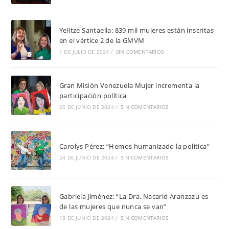
Yelitze Santaella: 839 mil mujeres están inscritas
en el vértice 2 de la GMVM
1 DE JULIO DE 2024
/
SIN COMENTARIOS
Gran Misión Venezuela Mujer incrementa la
participación política
25 DE JUNIO DE 2024
/
SIN COMENTARIOS
Carolys Pérez: “Hemos humanizado la política”
24 DE JUNIO DE 2024
/
SIN COMENTARIOS
Gabriela Jiménez: “La Dra. Nacarid Aranzazu es
de las mujeres que nunca se van”
18 DE JUNIO DE 2024
/
SIN COMENTARIOS