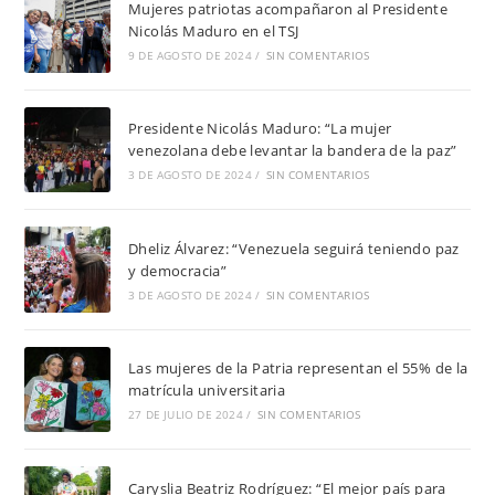
Mujeres patriotas acompañaron al Presidente
Nicolás Maduro en el TSJ
9 DE AGOSTO DE 2024
/
SIN COMENTARIOS
Presidente Nicolás Maduro: “La mujer
venezolana debe levantar la bandera de la paz”
3 DE AGOSTO DE 2024
/
SIN COMENTARIOS
Dheliz Álvarez: “Venezuela seguirá teniendo paz
y democracia”
3 DE AGOSTO DE 2024
/
SIN COMENTARIOS
Las mujeres de la Patria representan el 55% de la
matrícula universitaria
27 DE JULIO DE 2024
/
SIN COMENTARIOS
Caryslia Beatriz Rodríguez: “El mejor país para