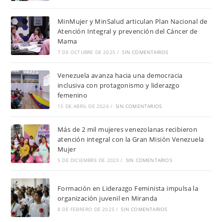
MinMujer y MinSalud articulan Plan Nacional de
Atención Integral y prevención del Cáncer de
Mama
7 DE OCTUBRE DE 2025
/
SIN COMENTARIOS
Venezuela avanza hacia una democracia
inclusiva con protagonismo y liderazgo
femenino
15 DE ABRIL DE 2026
/
SIN COMENTARIOS
Más de 2 mil mujeres venezolanas recibieron
atención integral con la Gran Misión Venezuela
Mujer
5 DE DICIEMBRE DE 2023
/
SIN COMENTARIOS
Formación en Liderazgo Feminista impulsa la
organización juvenil en Miranda
8 DE FEBRERO DE 2025
/
SIN COMENTARIOS