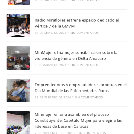
16 DE MAYO DE 2024
/
SIN COMENTARIOS
Radio Miraflores estrena espacio dedicado al
Vértice 7 de la GMVM
16 DE MAYO DE 2024
/
SIN COMENTARIOS
MinMujer e Inamujer sensibilizaron sobre la
violencia de género en Delta Amacuro
6 DE MARZO DE 2024
/
SIN COMENTARIOS
Emprendedoras y emprendedores promueven el
Día Mundial de las Enfermedades Raras
28 DE FEBRERO DE 2024
/
SIN COMENTARIOS
Minmujer en una asamblea del proceso
Constituyente: Capítulo Mujer para elegir a las
lideresas de base en Caracas
7 DE NOVIEMBRE DE 2025
/
SIN COMENTARIOS