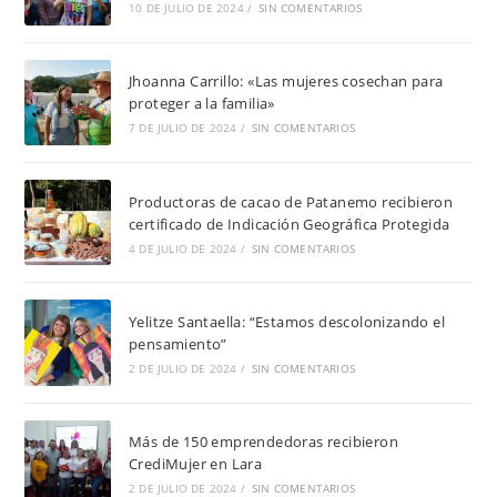
10 DE JULIO DE 2024
/
SIN COMENTARIOS
Jhoanna Carrillo: «Las mujeres cosechan para
proteger a la familia»
7 DE JULIO DE 2024
/
SIN COMENTARIOS
Productoras de cacao de Patanemo recibieron
certificado de Indicación Geográfica Protegida
4 DE JULIO DE 2024
/
SIN COMENTARIOS
Yelitze Santaella: “Estamos descolonizando el
pensamiento”
2 DE JULIO DE 2024
/
SIN COMENTARIOS
Más de 150 emprendedoras recibieron
CrediMujer en Lara
2 DE JULIO DE 2024
/
SIN COMENTARIOS