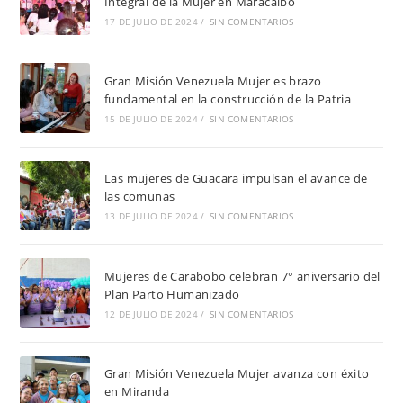
Integral de la Mujer en Maracaibo
17 DE JULIO DE 2024
/
SIN COMENTARIOS
Gran Misión Venezuela Mujer es brazo
fundamental en la construcción de la Patria
15 DE JULIO DE 2024
/
SIN COMENTARIOS
Las mujeres de Guacara impulsan el avance de
las comunas
13 DE JULIO DE 2024
/
SIN COMENTARIOS
Mujeres de Carabobo celebran 7° aniversario del
Plan Parto Humanizado
12 DE JULIO DE 2024
/
SIN COMENTARIOS
Gran Misión Venezuela Mujer avanza con éxito
en Miranda