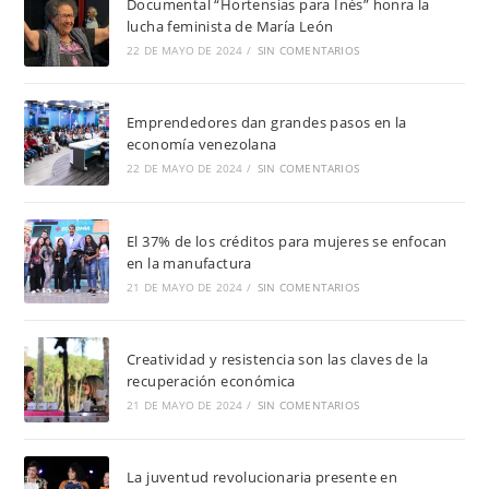
Documental “Hortensias para Inés” honra la
lucha feminista de María León
22 DE MAYO DE 2024
/
SIN COMENTARIOS
Emprendedores dan grandes pasos en la
economía venezolana
22 DE MAYO DE 2024
/
SIN COMENTARIOS
El 37% de los créditos para mujeres se enfocan
en la manufactura
21 DE MAYO DE 2024
/
SIN COMENTARIOS
Creatividad y resistencia son las claves de la
recuperación económica
21 DE MAYO DE 2024
/
SIN COMENTARIOS
La juventud revolucionaria presente en