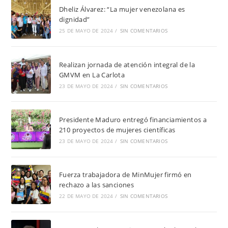
Dheliz Álvarez: “La mujer venezolana es
dignidad”
25 DE MAYO DE 2024
/
SIN COMENTARIOS
Realizan jornada de atención integral de la
GMVM en La Carlota
23 DE MAYO DE 2024
/
SIN COMENTARIOS
Presidente Maduro entregó financiamientos a
210 proyectos de mujeres científicas
23 DE MAYO DE 2024
/
SIN COMENTARIOS
Fuerza trabajadora de MinMujer firmó en
rechazo a las sanciones
22 DE MAYO DE 2024
/
SIN COMENTARIOS