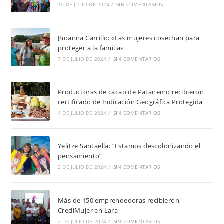
10 DE JULIO DE 2024
/
SIN COMENTARIOS
Jhoanna Carrillo: «Las mujeres cosechan para
proteger a la familia»
7 DE JULIO DE 2024
/
SIN COMENTARIOS
Productoras de cacao de Patanemo recibieron
certificado de Indicación Geográfica Protegida
4 DE JULIO DE 2024
/
SIN COMENTARIOS
Yelitze Santaella: “Estamos descolonizando el
pensamiento”
2 DE JULIO DE 2024
/
SIN COMENTARIOS
Más de 150 emprendedoras recibieron
CrediMujer en Lara
2 DE JULIO DE 2024
/
SIN COMENTARIOS