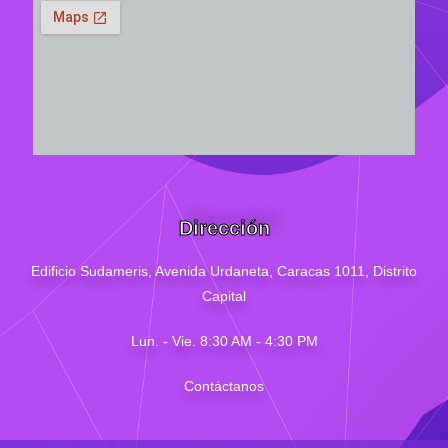
Dirección
Edificio Sudameris,
Avenida Urdaneta, Caracas 1011, Distrito
Capital
Lun. - Vie. 8:30 AM - 4
:30
PM
Contáctanos