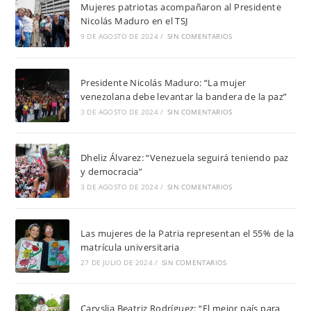
Mujeres patriotas acompañaron al Presidente
Nicolás Maduro en el TSJ
9 DE AGOSTO DE 2024
/
SIN COMENTARIOS
Presidente Nicolás Maduro: “La mujer
venezolana debe levantar la bandera de la paz”
3 DE AGOSTO DE 2024
/
SIN COMENTARIOS
Dheliz Álvarez: “Venezuela seguirá teniendo paz
y democracia”
3 DE AGOSTO DE 2024
/
SIN COMENTARIOS
Las mujeres de la Patria representan el 55% de la
matrícula universitaria
27 DE JULIO DE 2024
/
SIN COMENTARIOS
Caryslia Beatriz Rodríguez: “El mejor país para