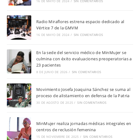
16 DE MAYO DE 2024
/
SIN COMENTARIOS
Radio Miraflores estrena espacio dedicado al
Vértice 7 de la GMVM
16 DE MAYO DE 2024
/
SIN COMENTARIOS
En la sede del servicio médico de MinMujer se
culmina con éxito evaluaciones preoperatorias a
23 pacientes
8 DE JUNIO DE 2026
/
SIN COMENTARIOS
Movimiento Josefa Joaquina Sánchez se suma al
proceso de alistamiento en defensa de la Patria
30 DE AGOSTO DE 2025
/
SIN COMENTARIOS
MinMujer realiza jornadas médicas integrales en
centros de reclusión femenina
15 DE NOVIEMBRE DE 2025
/
SIN COMENTARIOS