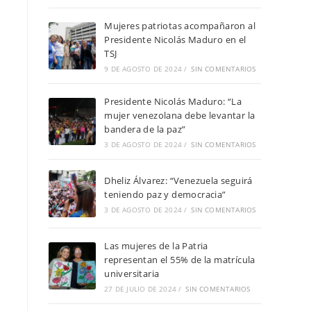
Mujeres patriotas acompañaron al
Presidente Nicolás Maduro en el
TSJ
9 DE AGOSTO DE 2024
/
SIN COMENTARIOS
Presidente Nicolás Maduro: “La
mujer venezolana debe levantar la
bandera de la paz”
3 DE AGOSTO DE 2024
/
SIN COMENTARIOS
Dheliz Álvarez: “Venezuela seguirá
teniendo paz y democracia”
3 DE AGOSTO DE 2024
/
SIN COMENTARIOS
Las mujeres de la Patria
representan el 55% de la matrícula
universitaria
27 DE JULIO DE 2024
/
SIN COMENTARIOS