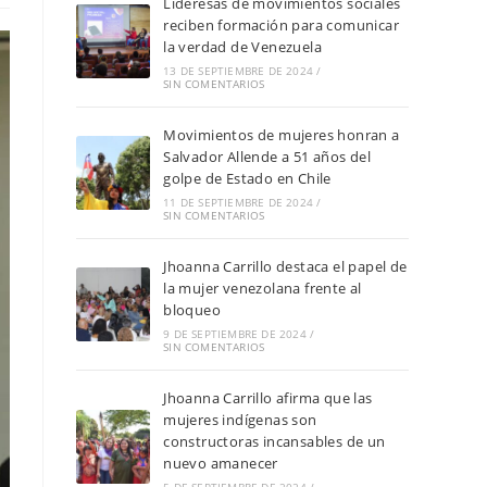
Lideresas de movimientos sociales
reciben formación para comunicar
la verdad de Venezuela
13 DE SEPTIEMBRE DE 2024
/
SIN COMENTARIOS
Movimientos de mujeres honran a
Salvador Allende a 51 años del
golpe de Estado en Chile
11 DE SEPTIEMBRE DE 2024
/
SIN COMENTARIOS
Jhoanna Carrillo destaca el papel de
la mujer venezolana frente al
bloqueo
9 DE SEPTIEMBRE DE 2024
/
SIN COMENTARIOS
Jhoanna Carrillo afirma que las
mujeres indígenas son
constructoras incansables de un
nuevo amanecer