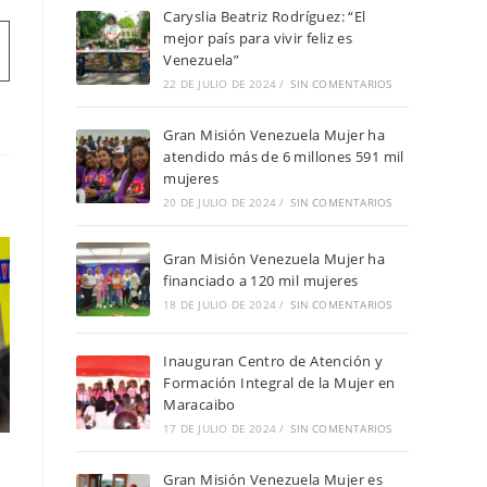
Caryslia Beatriz Rodríguez: “El
mejor país para vivir feliz es
Venezuela”
22 DE JULIO DE 2024
/
SIN COMENTARIOS
Gran Misión Venezuela Mujer ha
atendido más de 6 millones 591 mil
mujeres
20 DE JULIO DE 2024
/
SIN COMENTARIOS
Gran Misión Venezuela Mujer ha
financiado a 120 mil mujeres
18 DE JULIO DE 2024
/
SIN COMENTARIOS
Inauguran Centro de Atención y
Formación Integral de la Mujer en
Maracaibo
17 DE JULIO DE 2024
/
SIN COMENTARIOS
Gran Misión Venezuela Mujer es