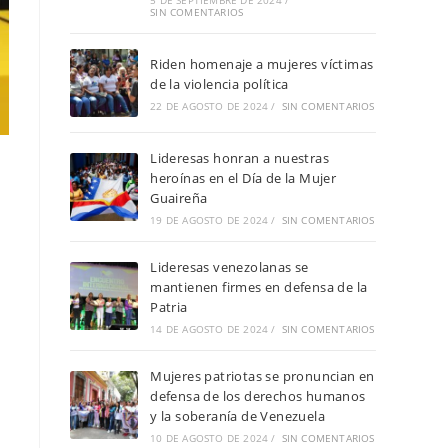
5 DE SEPTIEMBRE DE 2024
/
SIN COMENTARIOS
Riden homenaje a mujeres víctimas
de la violencia política
22 DE AGOSTO DE 2024
/
SIN COMENTARIOS
Lideresas honran a nuestras
heroínas en el Día de la Mujer
Guaireña
19 DE AGOSTO DE 2024
/
SIN COMENTARIOS
Lideresas venezolanas se
mantienen firmes en defensa de la
Patria
14 DE AGOSTO DE 2024
/
SIN COMENTARIOS
Mujeres patriotas se pronuncian en
defensa de los derechos humanos
y la soberanía de Venezuela
10 DE AGOSTO DE 2024
/
SIN COMENTARIOS