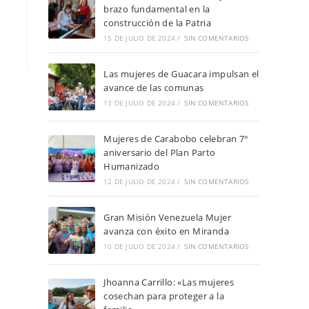
brazo fundamental en la
construcción de la Patria
15 DE JULIO DE 2024
/
SIN COMENTARIOS
Las mujeres de Guacara impulsan el
avance de las comunas
13 DE JULIO DE 2024
/
SIN COMENTARIOS
Mujeres de Carabobo celebran 7°
aniversario del Plan Parto
Humanizado
12 DE JULIO DE 2024
/
SIN COMENTARIOS
Gran Misión Venezuela Mujer
avanza con éxito en Miranda
10 DE JULIO DE 2024
/
SIN COMENTARIOS
Jhoanna Carrillo: «Las mujeres
cosechan para proteger a la