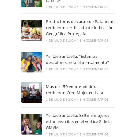
familia»
7 DE JULIO DE 2024
/
SIN COMENTARIOS
Productoras de cacao de Patanemo
recibieron certificado de Indicación
Geográfica Protegida
4 DE JULIO DE 2024
/
SIN COMENTARIOS
Yelitze Santaella: “Estamos
descolonizando el pensamiento”
2 DE JULIO DE 2024
/
SIN COMENTARIOS
Más de 150 emprendedoras
recibieron CrediMujer en Lara
2 DE JULIO DE 2024
/
SIN COMENTARIOS
Yelitze Santaella: 839 mil mujeres
están inscritas en el vértice 2 de la
GMVM
1 DE JULIO DE 2024
/
SIN COMENTARIOS