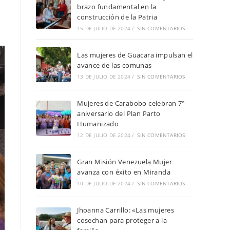
brazo fundamental en la
construcción de la Patria
15 DE JULIO DE 2024
/
SIN COMENTARIOS
Las mujeres de Guacara impulsan el
avance de las comunas
13 DE JULIO DE 2024
/
SIN COMENTARIOS
Mujeres de Carabobo celebran 7°
aniversario del Plan Parto
Humanizado
12 DE JULIO DE 2024
/
SIN COMENTARIOS
Gran Misión Venezuela Mujer
avanza con éxito en Miranda
10 DE JULIO DE 2024
/
SIN COMENTARIOS
Jhoanna Carrillo: «Las mujeres
cosechan para proteger a la