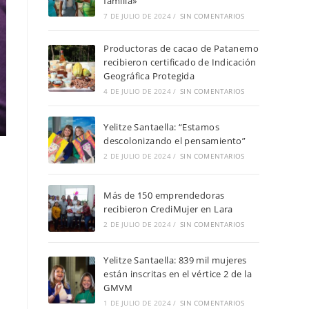
familia»
7 DE JULIO DE 2024
/
SIN COMENTARIOS
Productoras de cacao de Patanemo
recibieron certificado de Indicación
Geográfica Protegida
4 DE JULIO DE 2024
/
SIN COMENTARIOS
Yelitze Santaella: “Estamos
descolonizando el pensamiento”
2 DE JULIO DE 2024
/
SIN COMENTARIOS
Más de 150 emprendedoras
recibieron CrediMujer en Lara
2 DE JULIO DE 2024
/
SIN COMENTARIOS
Yelitze Santaella: 839 mil mujeres
están inscritas en el vértice 2 de la
GMVM
1 DE JULIO DE 2024
/
SIN COMENTARIOS