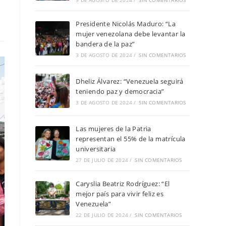
9 DE AGOSTO DE 2024
/
SIN COMENTARIOS
Presidente Nicolás Maduro: “La
mujer venezolana debe levantar la
bandera de la paz”
3 DE AGOSTO DE 2024
/
SIN COMENTARIOS
Dheliz Álvarez: “Venezuela seguirá
teniendo paz y democracia”
3 DE AGOSTO DE 2024
/
SIN COMENTARIOS
Las mujeres de la Patria
representan el 55% de la matrícula
universitaria
27 DE JULIO DE 2024
/
SIN COMENTARIOS
Caryslia Beatriz Rodríguez: “El
mejor país para vivir feliz es
Venezuela”
22 DE JULIO DE 2024
/
SIN COMENTARIOS