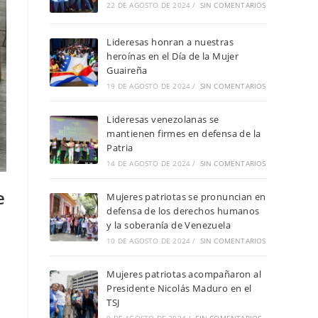
22 DE AGOSTO DE 2024
/
SIN COMENTARIOS
Lideresas honran a nuestras
heroínas en el Día de la Mujer
Guaireña
19 DE AGOSTO DE 2024
/
SIN COMENTARIOS
Lideresas venezolanas se
mantienen firmes en defensa de la
Patria
14 DE AGOSTO DE 2024
/
SIN COMENTARIOS
e
Mujeres patriotas se pronuncian en
defensa de los derechos humanos
y la soberanía de Venezuela
10 DE AGOSTO DE 2024
/
SIN COMENTARIOS
Mujeres patriotas acompañaron al
Presidente Nicolás Maduro en el
TSJ