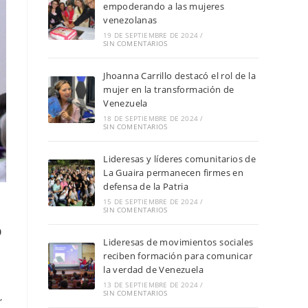
empoderando a las mujeres
venezolanas
19 DE SEPTIEMBRE DE 2024
/
SIN COMENTARIOS
Jhoanna Carrillo destacó el rol de la
mujer en la transformación de
Venezuela
18 DE SEPTIEMBRE DE 2024
/
SIN COMENTARIOS
Lideresas y líderes comunitarios de
La Guaira permanecen firmes en
defensa de la Patria
o
15 DE SEPTIEMBRE DE 2024
/
SIN COMENTARIOS
o
Lideresas de movimientos sociales
reciben formación para comunicar
la verdad de Venezuela
13 DE SEPTIEMBRE DE 2024
/
SIN COMENTARIOS
,