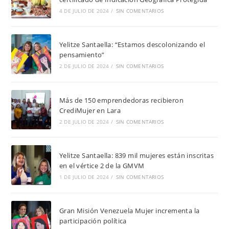
4 DE JULIO DE 2024
/
SIN COMENTARIOS
Yelitze Santaella: “Estamos descolonizando el
pensamiento”
2 DE JULIO DE 2024
/
SIN COMENTARIOS
Más de 150 emprendedoras recibieron
CrediMujer en Lara
2 DE JULIO DE 2024
/
SIN COMENTARIOS
Yelitze Santaella: 839 mil mujeres están inscritas
en el vértice 2 de la GMVM
1 DE JULIO DE 2024
/
SIN COMENTARIOS
Gran Misión Venezuela Mujer incrementa la
participación política