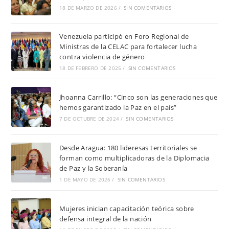
18 DE MARZO DE 2026
/
SIN COMENTARIOS
Venezuela participó en Foro Regional de
Ministras de la CELAC para fortalecer lucha
contra violencia de género
18 DE FEBRERO DE 2025
/
SIN COMENTARIOS
Jhoanna Carrillo: “Cinco son las generaciones que
hemos garantizado la Paz en el país”
7 DE OCTUBRE DE 2024
/
SIN COMENTARIOS
Desde Aragua: 180 lideresas territoriales se
forman como multiplicadoras de la Diplomacia
de Paz y la Soberanía
1 DE MAYO DE 2026
/
SIN COMENTARIOS
Mujeres inician capacitación teórica sobre
defensa integral de la nación