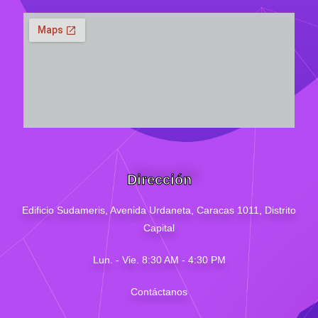
Dirección
Edificio Sudameris,
Avenida Urdaneta, Caracas 1011, Distrito
Capital
Lun. - Vie. 8:30 AM - 4
:30
PM
Contáctanos