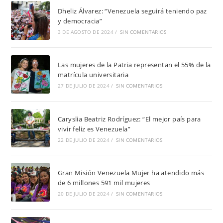
Dheliz Álvarez: “Venezuela seguirá teniendo paz
y democracia”
3 DE AGOSTO DE 2024
/
SIN COMENTARIOS
Las mujeres de la Patria representan el 55% de la
matrícula universitaria
27 DE JULIO DE 2024
/
SIN COMENTARIOS
Caryslia Beatriz Rodríguez: “El mejor país para
vivir feliz es Venezuela”
22 DE JULIO DE 2024
/
SIN COMENTARIOS
Gran Misión Venezuela Mujer ha atendido más
de 6 millones 591 mil mujeres
20 DE JULIO DE 2024
/
SIN COMENTARIOS