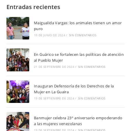
Entradas recientes
Maigualida Vargas: los animales tienen un amor
puro
10 DE JUNIO DE 2024
/
SIN COMENTARIOS
En Guárico se fortalecen las políticas de atención
al Pueblo Mujer
21 DE SEPTIEMBRE DE 2024
/
SIN COMENTARIOS
Inauguran Defensoría de los Derechos de la
Mujer en La Guaira
19 DE SEPTIEMBRE DE 2024
/
SIN COMENTARIOS
Banmujer celebra 23° aniversario empoderando
a las mujeres venezolanas
19 DE SEPTIEMBRE DE 2024
/
SIN COMENTARIOS