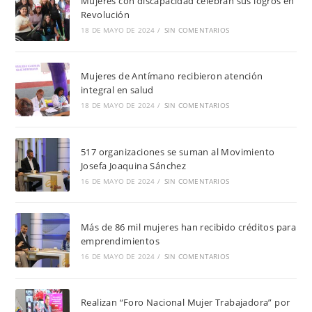
Mujeres con discapacidad celebran sus logros en
Revolución
18 DE MAYO DE 2024
/
SIN COMENTARIOS
Mujeres de Antímano recibieron atención
integral en salud
18 DE MAYO DE 2024
/
SIN COMENTARIOS
517 organizaciones se suman al Movimiento
Josefa Joaquina Sánchez
16 DE MAYO DE 2024
/
SIN COMENTARIOS
Más de 86 mil mujeres han recibido créditos para
emprendimientos
16 DE MAYO DE 2024
/
SIN COMENTARIOS
Realizan “Foro Nacional Mujer Trabajadora” por