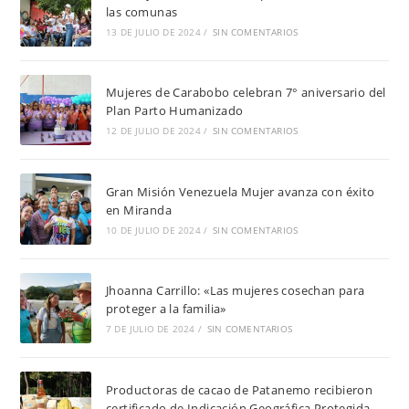
las comunas
13 DE JULIO DE 2024
/
SIN COMENTARIOS
Mujeres de Carabobo celebran 7° aniversario del
Plan Parto Humanizado
12 DE JULIO DE 2024
/
SIN COMENTARIOS
Gran Misión Venezuela Mujer avanza con éxito
en Miranda
10 DE JULIO DE 2024
/
SIN COMENTARIOS
Jhoanna Carrillo: «Las mujeres cosechan para
proteger a la familia»
7 DE JULIO DE 2024
/
SIN COMENTARIOS
Productoras de cacao de Patanemo recibieron
certificado de Indicación Geográfica Protegida