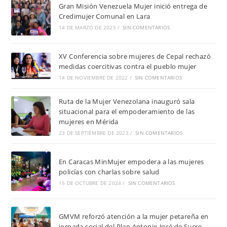
Gran Misión Venezuela Mujer inició entrega de
Credimujer Comunal en Lara
14 DE MARZO DE 2025
/
SIN COMENTARIOS
XV Conferencia sobre mujeres de Cepal rechazó
medidas coercitivas contra el pueblo mujer
14 DE NOVIEMBRE DE 2022
/
SIN COMENTARIOS
Ruta de la Mujer Venezolana inauguró sala
situacional para el empoderamiento de las
mujeres en Mérida
23 DE SEPTIEMBRE DE 2023
/
SIN COMENTARIOS
En Caracas MinMujer empodera a las mujeres
policías con charlas sobre salud
15 DE OCTUBRE DE 2024
/
SIN COMENTARIOS
GMVM reforzó atención a la mujer petareña en
jornada social del Plan Antonio José de Sucre