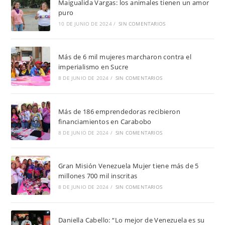
Maigualida Vargas: los animales tienen un amor
puro
10 DE JUNIO DE 2024
/
SIN COMENTARIOS
Más de 6 mil mujeres marcharon contra el
imperialismo en Sucre
8 DE JUNIO DE 2024
/
SIN COMENTARIOS
Más de 186 emprendedoras recibieron
financiamientos en Carabobo
8 DE JUNIO DE 2024
/
SIN COMENTARIOS
Gran Misión Venezuela Mujer tiene más de 5
millones 700 mil inscritas
8 DE JUNIO DE 2024
/
SIN COMENTARIOS
Daniella Cabello: “Lo mejor de Venezuela es su