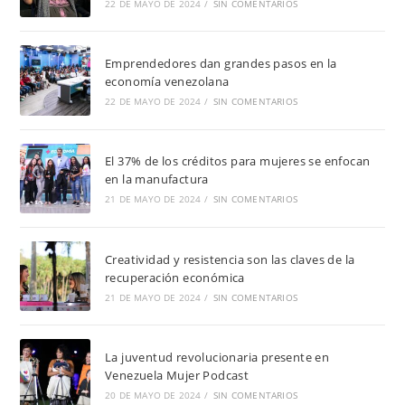
22 DE MAYO DE 2024
/
SIN COMENTARIOS
Emprendedores dan grandes pasos en la
economía venezolana
22 DE MAYO DE 2024
/
SIN COMENTARIOS
El 37% de los créditos para mujeres se enfocan
en la manufactura
21 DE MAYO DE 2024
/
SIN COMENTARIOS
Creatividad y resistencia son las claves de la
recuperación económica
21 DE MAYO DE 2024
/
SIN COMENTARIOS
La juventud revolucionaria presente en
Venezuela Mujer Podcast
20 DE MAYO DE 2024
/
SIN COMENTARIOS