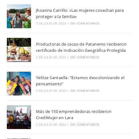
Jhoanna Carrillo: «Las mujeres cosechan para
proteger a la familia»
7 DE JULIO DE 2024
/
SIN COMENTARIOS
Productoras de cacao de Patanemo recibieron
certificado de Indicación Geográfica Protegida
4 DE JULIO DE 2024
/
SIN COMENTARIOS
Yelitze Santaella: “Estamos descolonizando el
pensamiento”
2 DE JULIO DE 2024
/
SIN COMENTARIOS
Más de 150 emprendedoras recibieron
CrediMujer en Lara
2 DE JULIO DE 2024
/
SIN COMENTARIOS