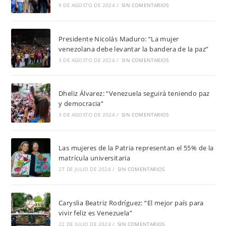
9 DE AGOSTO DE 2024
/
SIN COMENTARIOS
Presidente Nicolás Maduro: “La mujer
venezolana debe levantar la bandera de la paz”
3 DE AGOSTO DE 2024
/
SIN COMENTARIOS
Dheliz Álvarez: “Venezuela seguirá teniendo paz
y democracia”
3 DE AGOSTO DE 2024
/
SIN COMENTARIOS
Las mujeres de la Patria representan el 55% de la
matrícula universitaria
27 DE JULIO DE 2024
/
SIN COMENTARIOS
Caryslia Beatriz Rodríguez: “El mejor país para
vivir feliz es Venezuela”
22 DE JULIO DE 2024
/
SIN COMENTARIOS