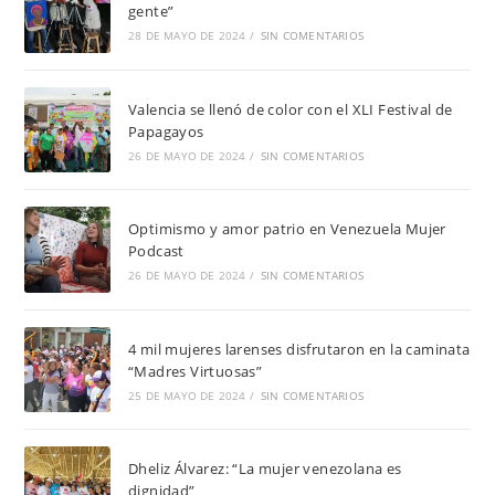
gente”
28 DE MAYO DE 2024
/
SIN COMENTARIOS
Valencia se llenó de color con el XLI Festival de
Papagayos
26 DE MAYO DE 2024
/
SIN COMENTARIOS
Optimismo y amor patrio en Venezuela Mujer
Podcast
26 DE MAYO DE 2024
/
SIN COMENTARIOS
4 mil mujeres larenses disfrutaron en la caminata
“Madres Virtuosas”
25 DE MAYO DE 2024
/
SIN COMENTARIOS
Dheliz Álvarez: “La mujer venezolana es
dignidad”