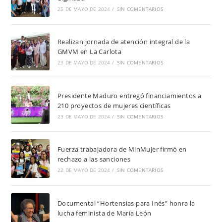
25 DE MAYO DE 2024
/
SIN COMENTARIOS
Realizan jornada de atención integral de la
GMVM en La Carlota
23 DE MAYO DE 2024
/
SIN COMENTARIOS
Presidente Maduro entregó financiamientos a
210 proyectos de mujeres científicas
23 DE MAYO DE 2024
/
SIN COMENTARIOS
Fuerza trabajadora de MinMujer firmó en
rechazo a las sanciones
22 DE MAYO DE 2024
/
SIN COMENTARIOS
Documental “Hortensias para Inés” honra la
lucha feminista de María León