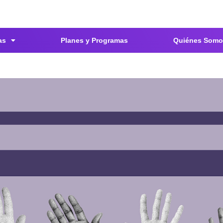
as
Planes y Programas
Quiénes Somo