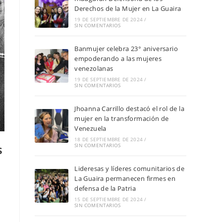
Derechos de la Mujer en La Guaira
19 DE SEPTIEMBRE DE 2024
/
SIN COMENTARIOS
Banmujer celebra 23° aniversario
empoderando a las mujeres
venezolanas
19 DE SEPTIEMBRE DE 2024
/
SIN COMENTARIOS
Jhoanna Carrillo destacó el rol de la
mujer en la transformación de
Venezuela
18 DE SEPTIEMBRE DE 2024
/
s
SIN COMENTARIOS
Lideresas y líderes comunitarios de
La Guaira permanecen firmes en
defensa de la Patria
15 DE SEPTIEMBRE DE 2024
/
SIN COMENTARIOS