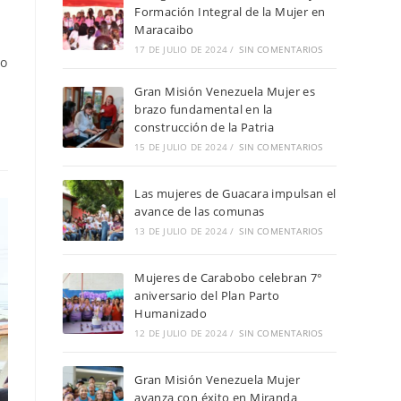
Formación Integral de la Mujer en
Maracaibo
17 DE JULIO DE 2024
/
SIN COMENTARIOS
do
Gran Misión Venezuela Mujer es
brazo fundamental en la
construcción de la Patria
15 DE JULIO DE 2024
/
SIN COMENTARIOS
Las mujeres de Guacara impulsan el
avance de las comunas
13 DE JULIO DE 2024
/
SIN COMENTARIOS
Mujeres de Carabobo celebran 7°
aniversario del Plan Parto
Humanizado
12 DE JULIO DE 2024
/
SIN COMENTARIOS
Gran Misión Venezuela Mujer
avanza con éxito en Miranda