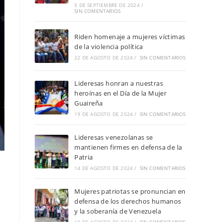
5 DE SEPTIEMBRE DE 2024
/
SIN COMENTARIOS
Riden homenaje a mujeres víctimas
de la violencia política
22 DE AGOSTO DE 2024
/
SIN COMENTARIOS
Lideresas honran a nuestras
heroínas en el Día de la Mujer
Guaireña
19 DE AGOSTO DE 2024
/
SIN COMENTARIOS
Lideresas venezolanas se
mantienen firmes en defensa de la
Patria
14 DE AGOSTO DE 2024
/
SIN COMENTARIOS
Mujeres patriotas se pronuncian en
defensa de los derechos humanos
y la soberanía de Venezuela