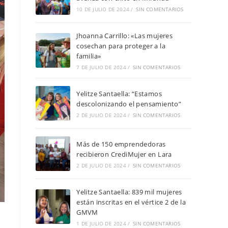
10 DE JULIO DE 2024
/
SIN COMENTARIOS
Jhoanna Carrillo: «Las mujeres
cosechan para proteger a la
familia»
7 DE JULIO DE 2024
/
SIN COMENTARIOS
Yelitze Santaella: “Estamos
descolonizando el pensamiento”
2 DE JULIO DE 2024
/
SIN COMENTARIOS
Más de 150 emprendedoras
recibieron CrediMujer en Lara
2 DE JULIO DE 2024
/
SIN COMENTARIOS
Yelitze Santaella: 839 mil mujeres
están inscritas en el vértice 2 de la
GMVM
1 DE JULIO DE 2024
/
SIN COMENTARIOS