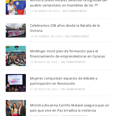
pueblo venezolano en Asamblea de las 7T
17 DE MARZO DE 2024
/
SIN COMENTARIOS
Celebramos 208 años desde la Batalla de la
Victoria
16 DE FEBRERO DE 2022
/
SIN COMENTARIOS
MinMujer inició plan de formación para el
financiamiento de emprendedoras en Caracas
15 DE MAYO DE 2025
/
SIN COMENTARIOS
Mujeres conquistan espacios de debate y
participación en Revolución
31 DE MAYO DE 2022
/
SIN COMENTARIOS
Ministra Jhoanna Carrillo Malavé asegura que un
país que vive en Paz erradica la violencia