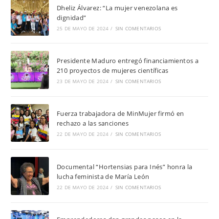
Dheliz Álvarez: “La mujer venezolana es
dignidad”
25 DE MAYO DE 2024
/
SIN COMENTARIOS
Presidente Maduro entregó financiamientos a
210 proyectos de mujeres científicas
23 DE MAYO DE 2024
/
SIN COMENTARIOS
Fuerza trabajadora de MinMujer firmó en
rechazo a las sanciones
22 DE MAYO DE 2024
/
SIN COMENTARIOS
Documental “Hortensias para Inés” honra la
lucha feminista de María León
22 DE MAYO DE 2024
/
SIN COMENTARIOS