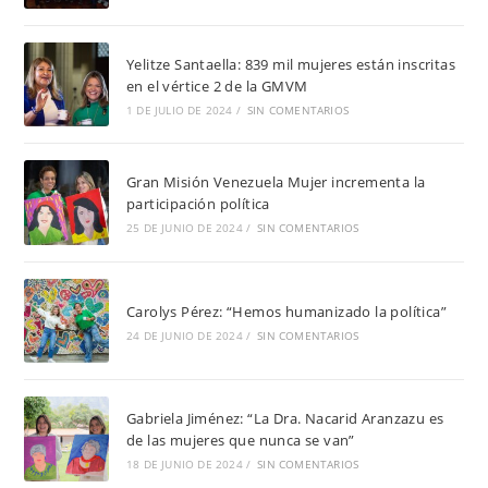
Yelitze Santaella: 839 mil mujeres están inscritas
en el vértice 2 de la GMVM
1 DE JULIO DE 2024
/
SIN COMENTARIOS
Gran Misión Venezuela Mujer incrementa la
participación política
25 DE JUNIO DE 2024
/
SIN COMENTARIOS
Carolys Pérez: “Hemos humanizado la política”
24 DE JUNIO DE 2024
/
SIN COMENTARIOS
Gabriela Jiménez: “La Dra. Nacarid Aranzazu es
de las mujeres que nunca se van”
18 DE JUNIO DE 2024
/
SIN COMENTARIOS