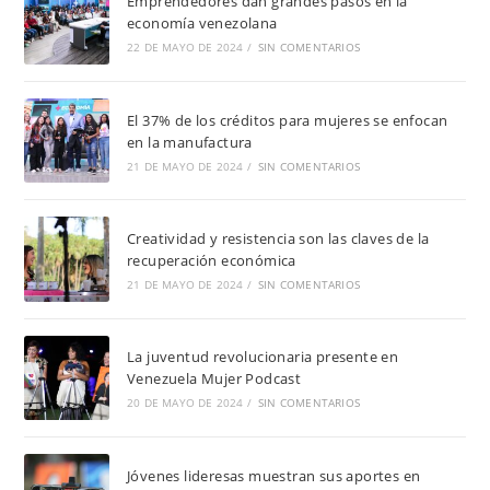
Emprendedores dan grandes pasos en la
economía venezolana
22 DE MAYO DE 2024
/
SIN COMENTARIOS
El 37% de los créditos para mujeres se enfocan
en la manufactura
21 DE MAYO DE 2024
/
SIN COMENTARIOS
Creatividad y resistencia son las claves de la
recuperación económica
21 DE MAYO DE 2024
/
SIN COMENTARIOS
La juventud revolucionaria presente en
Venezuela Mujer Podcast
20 DE MAYO DE 2024
/
SIN COMENTARIOS
Jóvenes lideresas muestran sus aportes en