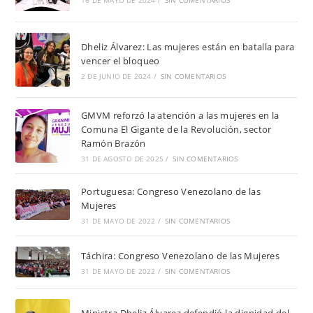
16 DE MAYO DE 2024
/
SIN COMENTARIOS
Dheliz Álvarez: Las mujeres están en batalla para
vencer el bloqueo
2 DE JUNIO DE 2024
/
SIN COMENTARIOS
GMVM reforzó la atención a las mujeres en la
Comuna El Gigante de la Revolución, sector
Ramón Brazón
31 DE AGOSTO DE 2025
/
SIN COMENTARIOS
Portuguesa: Congreso Venezolano de las
Mujeres
31 DE MAYO DE 2022
/
SIN COMENTARIOS
Táchira: Congreso Venezolano de las Mujeres
31 DE MAYO DE 2022
/
SIN COMENTARIOS
Ministra Dheliz Álvarez defendió la dignidad del