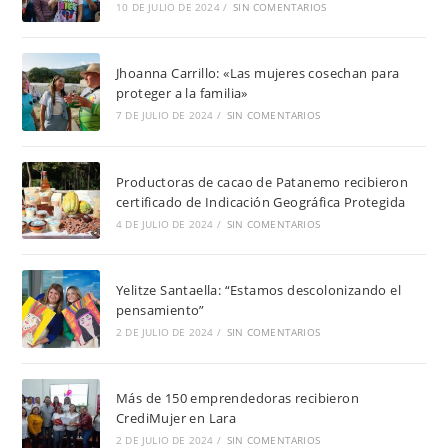
10 DE JULIO DE 2024
/
SIN COMENTARIOS
Jhoanna Carrillo: «Las mujeres cosechan para
proteger a la familia»
7 DE JULIO DE 2024
/
SIN COMENTARIOS
Productoras de cacao de Patanemo recibieron
certificado de Indicación Geográfica Protegida
4 DE JULIO DE 2024
/
SIN COMENTARIOS
Yelitze Santaella: “Estamos descolonizando el
pensamiento”
2 DE JULIO DE 2024
/
SIN COMENTARIOS
Más de 150 emprendedoras recibieron
CrediMujer en Lara
2 DE JULIO DE 2024
/
SIN COMENTARIOS