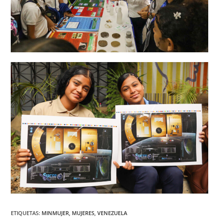
ETIQUETAS
:
MINMUJER
,
MUJERES
,
VENEZUELA