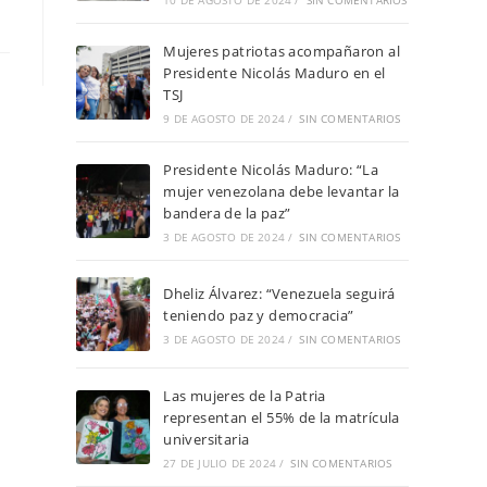
10 DE AGOSTO DE 2024
/
SIN COMENTARIOS
Mujeres patriotas acompañaron al
Presidente Nicolás Maduro en el
TSJ
9 DE AGOSTO DE 2024
/
SIN COMENTARIOS
Presidente Nicolás Maduro: “La
mujer venezolana debe levantar la
bandera de la paz”
3 DE AGOSTO DE 2024
/
SIN COMENTARIOS
Dheliz Álvarez: “Venezuela seguirá
teniendo paz y democracia”
3 DE AGOSTO DE 2024
/
SIN COMENTARIOS
Las mujeres de la Patria
representan el 55% de la matrícula
universitaria
27 DE JULIO DE 2024
/
SIN COMENTARIOS