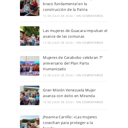
brazo fundamental en la
construcción de la Patria
15 DE JULIO DE 2024
/
SIN COMENTARIOS
Las mujeres de Guacara impulsan el
avance de las comunas
13 DE JULIO DE 2024
/
SIN COMENTARIOS
Mujeres de Carabobo celebran 7°
aniversario del Plan Parto
Humanizado
12 DE JULIO DE 2024
/
SIN COMENTARIOS
Gran Misión Venezuela Mujer
avanza con éxito en Miranda
10 DE JULIO DE 2024
/
SIN COMENTARIOS
Jhoanna Carrillo: «Las mujeres
cosechan para proteger a la