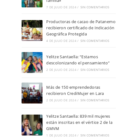
familia»
7 DE JULIO DE 2024
/
SIN COMENTARIOS
Productoras de cacao de Patanemo
recibieron certificado de Indicación
Geográfica Protegida
4 DE JULIO DE 2024
/
SIN COMENTARIOS
Yelitze Santaella: “Estamos
descolonizando el pensamiento”
2 DE JULIO DE 2024
/
SIN COMENTARIOS
Más de 150 emprendedoras
recibieron CrediMujer en Lara
2 DE JULIO DE 2024
/
SIN COMENTARIOS
Yelitze Santaella: 839 mil mujeres
están inscritas en el vértice 2 de la
GMVM
1 DE JULIO DE 2024
/
SIN COMENTARIOS