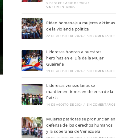
5 DE SEPTIEMBRE DE 2024
/
SIN COMENTARIOS
Riden homenaje a mujeres víctimas
de la violencia política
22 DE AGOSTO DE 2024
/
SIN COMENTARIOS
Lideresas honran a nuestras
heroínas en el Día de la Mujer
Guaireña
19 DE AGOSTO DE 2024
/
SIN COMENTARIOS
Lideresas venezolanas se
mantienen firmes en defensa de la
Patria
14 DE AGOSTO DE 2024
/
SIN COMENTARIOS
Mujeres patriotas se pronuncian en
defensa de los derechos humanos
y la soberanía de Venezuela