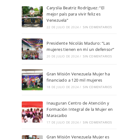
Caryslia Beatriz Rodríguez: “El
mejor país para vivir feliz es
Venezuela”
22 DE JULIO DE 2024
/
SIN COMENTARIOS
Presidente Nicolás Maduro: “Las
mujeres tienen en mí un defensor”
20 DE JULIO DE 2024
/
SIN COMENTARIOS
Gran Misión Venezuela Mujer ha
financiado a 120 mil mujeres
18 DE JULIO DE 2024
/
SIN COMENTARIOS
Inauguran Centro de Atención y
Formación Integral de la Mujer en
Maracaibo
17 DE JULIO DE 2024
/
SIN COMENTARIOS
Gran Misión Venezuela Mujer es