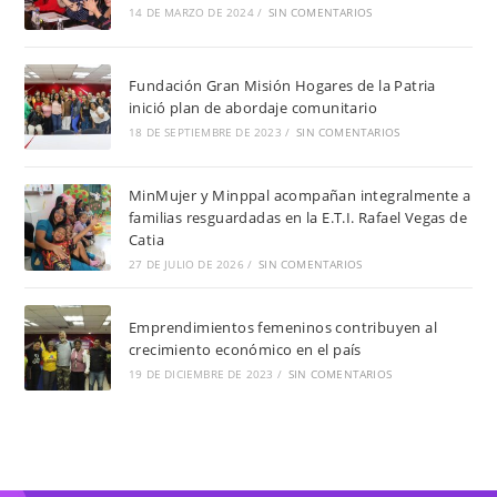
14 DE MARZO DE 2024
/
SIN COMENTARIOS
Fundación Gran Misión Hogares de la Patria
inició plan de abordaje comunitario
18 DE SEPTIEMBRE DE 2023
/
SIN COMENTARIOS
MinMujer y Minppal acompañan integralmente a
familias resguardadas en la E.T.I. Rafael Vegas de
Catia
27 DE JULIO DE 2026
/
SIN COMENTARIOS
Emprendimientos femeninos contribuyen al
crecimiento económico en el país
19 DE DICIEMBRE DE 2023
/
SIN COMENTARIOS