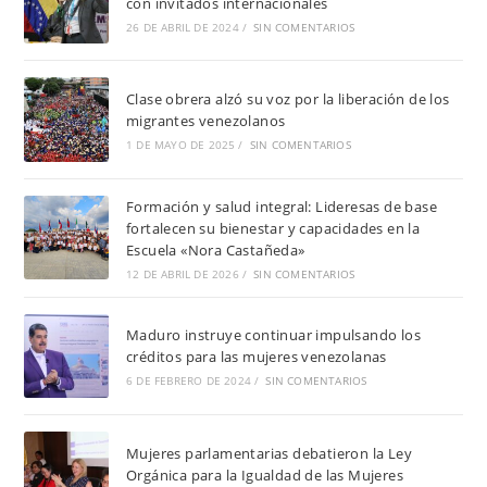
con invitados internacionales
26 DE ABRIL DE 2024
/
SIN COMENTARIOS
Clase obrera alzó su voz por la liberación de los
migrantes venezolanos
1 DE MAYO DE 2025
/
SIN COMENTARIOS
Formación y salud integral: Lideresas de base
fortalecen su bienestar y capacidades en la
Escuela «Nora Castañeda»
12 DE ABRIL DE 2026
/
SIN COMENTARIOS
Maduro instruye continuar impulsando los
créditos para las mujeres venezolanas
6 DE FEBRERO DE 2024
/
SIN COMENTARIOS
Mujeres parlamentarias debatieron la Ley
Orgánica para la Igualdad de las Mujeres