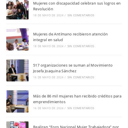
Mujeres con discapacidad celebran sus logros en
Revolución
18 DE MAYO DE 2024
/
SIN COMENTARIOS
Mujeres de Antímano recibieron atención
integral en salud
18 DE MAYO DE 2024
/
SIN COMENTARIOS
517 organizaciones se suman al Movimiento
Josefa Joaquina Sánchez
16 DE MAYO DE 2024
/
SIN COMENTARIOS
Más de 86 mil mujeres han recibido créditos para
emprendimientos
16 DE MAYO DE 2024
/
SIN COMENTARIOS
Realizan “Foro Nacional Mujer Trabajadora” por