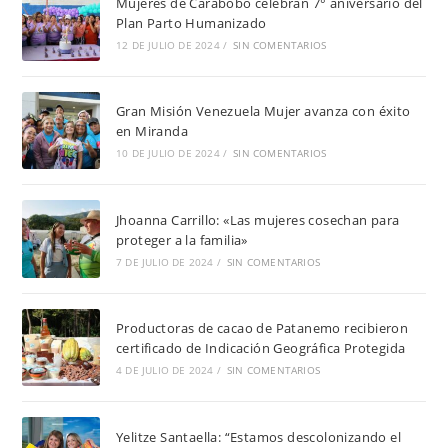
Mujeres de Carabobo celebran 7° aniversario del
Plan Parto Humanizado
12 DE JULIO DE 2024
/
SIN COMENTARIOS
Gran Misión Venezuela Mujer avanza con éxito
en Miranda
10 DE JULIO DE 2024
/
SIN COMENTARIOS
Jhoanna Carrillo: «Las mujeres cosechan para
proteger a la familia»
7 DE JULIO DE 2024
/
SIN COMENTARIOS
Productoras de cacao de Patanemo recibieron
certificado de Indicación Geográfica Protegida
4 DE JULIO DE 2024
/
SIN COMENTARIOS
Yelitze Santaella: “Estamos descolonizando el