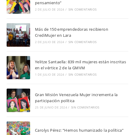
pensamiento”
2 DE JULIO DE 2024
/
SIN COMENTARIOS
Más de 150 emprendedoras recibieron
CrediMujer en Lara
2 DE JULIO DE 2024
/
SIN COMENTARIOS
Yelitze Santaella: 839 mil mujeres están inscritas
en el vértice 2 de la GMVM
1 DE JULIO DE 2024
/
SIN COMENTARIOS
Gran Misión Venezuela Mujer incrementa la
participación política
25 DE JUNIO DE 2024
/
SIN COMENTARIOS
Carolys Pérez: “Hemos humanizado la política”