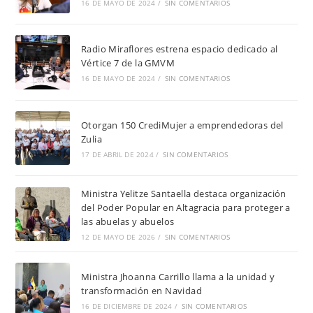
16 DE MAYO DE 2024
/
SIN COMENTARIOS
Radio Miraflores estrena espacio dedicado al
Vértice 7 de la GMVM
16 DE MAYO DE 2024
/
SIN COMENTARIOS
Otorgan 150 CrediMujer a emprendedoras del
Zulia
17 DE ABRIL DE 2024
/
SIN COMENTARIOS
Ministra Yelitze Santaella destaca organización
del Poder Popular en Altagracia para proteger a
las abuelas y abuelos
12 DE MAYO DE 2026
/
SIN COMENTARIOS
Ministra Jhoanna Carrillo llama a la unidad y
transformación en Navidad
16 DE DICIEMBRE DE 2024
/
SIN COMENTARIOS