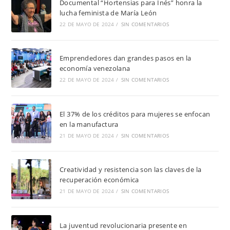
Documental “Hortensias para Inés” honra la
lucha feminista de María León
22 DE MAYO DE 2024
/
SIN COMENTARIOS
Emprendedores dan grandes pasos en la
economía venezolana
22 DE MAYO DE 2024
/
SIN COMENTARIOS
El 37% de los créditos para mujeres se enfocan
en la manufactura
21 DE MAYO DE 2024
/
SIN COMENTARIOS
Creatividad y resistencia son las claves de la
recuperación económica
21 DE MAYO DE 2024
/
SIN COMENTARIOS
La juventud revolucionaria presente en