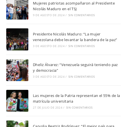
Mujeres patriotas acompañaron al Presidente
Nicolás Maduro en el TSJ
9 DE AGOSTO DE 2024
/
SIN COMENTARIOS
Presidente Nicolás Maduro: “La mujer
venezolana debe levantar la bandera de la paz”
3 DE AGOSTO DE 2024
/
SIN COMENTARIOS
Dheliz Álvarez: “Venezuela seguirá teniendo paz
y democracia”
3 DE AGOSTO DE 2024
/
SIN COMENTARIOS
Las mujeres de la Patria representan el 55% de la
matrícula universitaria
27 DE JULIO DE 2024
/
SIN COMENTARIOS
Caryslia Beatriz Rodríguez: “El mejor país para