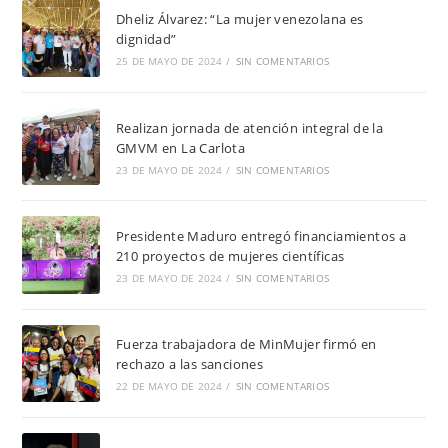
Dheliz Álvarez: “La mujer venezolana es
dignidad”
25 DE MAYO DE 2024
/
SIN COMENTARIOS
Realizan jornada de atención integral de la
GMVM en La Carlota
23 DE MAYO DE 2024
/
SIN COMENTARIOS
Presidente Maduro entregó financiamientos a
210 proyectos de mujeres científicas
23 DE MAYO DE 2024
/
SIN COMENTARIOS
Fuerza trabajadora de MinMujer firmó en
rechazo a las sanciones
22 DE MAYO DE 2024
/
SIN COMENTARIOS