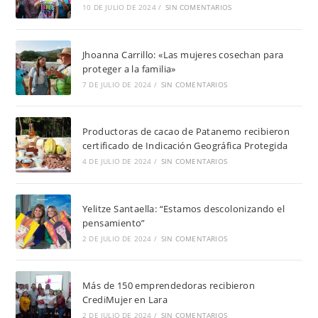
10 DE JULIO DE 2024
/
SIN COMENTARIOS
Jhoanna Carrillo: «Las mujeres cosechan para
proteger a la familia»
7 DE JULIO DE 2024
/
SIN COMENTARIOS
Productoras de cacao de Patanemo recibieron
certificado de Indicación Geográfica Protegida
4 DE JULIO DE 2024
/
SIN COMENTARIOS
Yelitze Santaella: “Estamos descolonizando el
pensamiento”
2 DE JULIO DE 2024
/
SIN COMENTARIOS
Más de 150 emprendedoras recibieron
CrediMujer en Lara
2 DE JULIO DE 2024
/
SIN COMENTARIOS