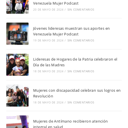
Venezuela Mujer Podcast
20 DE MAYO DE 2024
/
SIN COMENTARIOS
Jóvenes lideresas muestran sus aportes en
Venezuela Mujer Podcast
19 DE MAYO DE 2024
/
SIN COMENTARIOS
Lideresas de Hogares de la Patria celebraron el
Día de las Madres
18 DE MAYO DE 2024
/
SIN COMENTARIOS
Mujeres con discapacidad celebran sus logros en
Revolución
18 DE MAYO DE 2024
/
SIN COMENTARIOS
Mujeres de Antímano recibieron atención
integral en salud