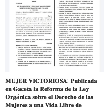
𝐌𝐔𝐉𝐄𝐑 𝐕𝐈𝐂𝐓𝐎𝐑𝐈𝐎𝐒𝐀! 𝐏𝐮𝐛𝐥𝐢𝐜𝐚𝐝𝐚
𝐞𝐧 𝐆𝐚𝐜𝐞𝐭𝐚 𝐥𝐚 𝐑𝐞𝐟𝐨𝐫𝐦𝐚 𝐝𝐞 𝐥𝐚 𝐋𝐞𝐲
𝐎𝐫𝐠á𝐧𝐢𝐜𝐚 𝐬𝐨𝐛𝐫𝐞 𝐞𝐥 𝐃𝐞𝐫𝐞𝐜𝐡𝐨 𝐝𝐞 𝐥𝐚𝐬
𝐌𝐮𝐣𝐞𝐫𝐞𝐬 𝐚 𝐮𝐧𝐚 𝐕𝐢𝐝𝐚 𝐋𝐢𝐛𝐫𝐞 𝐝𝐞