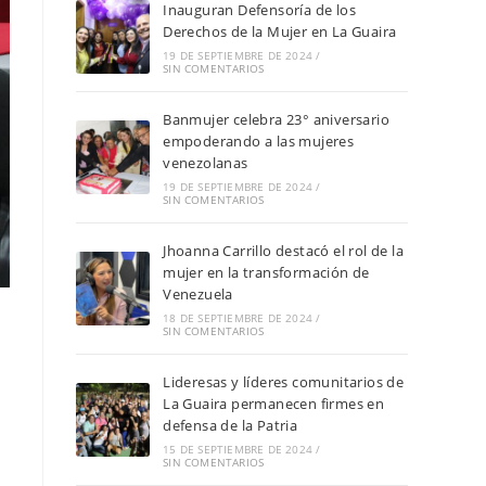
Inauguran Defensoría de los
Derechos de la Mujer en La Guaira
19 DE SEPTIEMBRE DE 2024
/
SIN COMENTARIOS
Banmujer celebra 23° aniversario
empoderando a las mujeres
venezolanas
19 DE SEPTIEMBRE DE 2024
/
SIN COMENTARIOS
Jhoanna Carrillo destacó el rol de la
mujer en la transformación de
Venezuela
18 DE SEPTIEMBRE DE 2024
/
SIN COMENTARIOS
Lideresas y líderes comunitarios de
La Guaira permanecen firmes en
defensa de la Patria
a
15 DE SEPTIEMBRE DE 2024
/
SIN COMENTARIOS