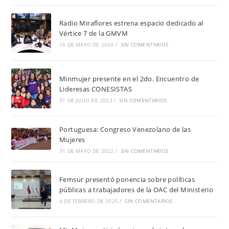
Radio Miraflores estrena espacio dedicado al
Vértice 7 de la GMVM
16 DE MAYO DE 2024
/
SIN COMENTARIOS
Minmujer presente en el 2do. Encuentro de
Lideresas CONESISTAS
31 DE JULIO DE 2023
/
SIN COMENTARIOS
Portuguesa: Congreso Venezolano de las
Mujeres
31 DE MAYO DE 2022
/
SIN COMENTARIOS
Femsur presentó ponencia sobre políticas
públicas a trabajadores de la OAC del Ministerio
4 DE FEBRERO DE 2025
/
SIN COMENTARIOS