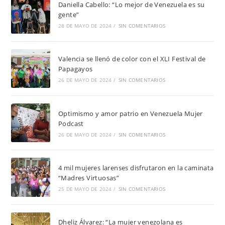
Daniella Cabello: “Lo mejor de Venezuela es su
gente”
28 DE MAYO DE 2024
/
SIN COMENTARIOS
Valencia se llenó de color con el XLI Festival de
Papagayos
26 DE MAYO DE 2024
/
SIN COMENTARIOS
Optimismo y amor patrio en Venezuela Mujer
Podcast
26 DE MAYO DE 2024
/
SIN COMENTARIOS
4 mil mujeres larenses disfrutaron en la caminata
“Madres Virtuosas”
25 DE MAYO DE 2024
/
SIN COMENTARIOS
Dheliz Álvarez: “La mujer venezolana es