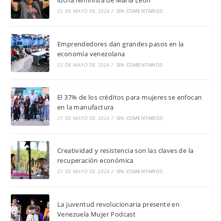
lucha feminista de María León
22 DE MAYO DE 2024
/
SIN COMENTARIOS
Emprendedores dan grandes pasos en la
economía venezolana
22 DE MAYO DE 2024
/
SIN COMENTARIOS
El 37% de los créditos para mujeres se enfocan
en la manufactura
21 DE MAYO DE 2024
/
SIN COMENTARIOS
Creatividad y resistencia son las claves de la
recuperación económica
21 DE MAYO DE 2024
/
SIN COMENTARIOS
La juventud revolucionaria presente en
Venezuela Mujer Podcast