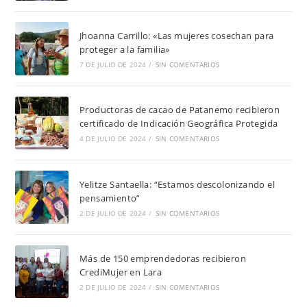
Jhoanna Carrillo: «Las mujeres cosechan para
proteger a la familia»
7 DE JULIO DE 2024
/
SIN COMENTARIOS
Productoras de cacao de Patanemo recibieron
certificado de Indicación Geográfica Protegida
4 DE JULIO DE 2024
/
SIN COMENTARIOS
Yelitze Santaella: “Estamos descolonizando el
pensamiento”
2 DE JULIO DE 2024
/
SIN COMENTARIOS
Más de 150 emprendedoras recibieron
CrediMujer en Lara
2 DE JULIO DE 2024
/
SIN COMENTARIOS