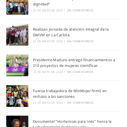
dignidad”
25 DE MAYO DE 2024
/
SIN COMENTARIOS
Realizan jornada de atención integral de la
GMVM en La Carlota
23 DE MAYO DE 2024
/
SIN COMENTARIOS
Presidente Maduro entregó financiamientos a
210 proyectos de mujeres científicas
23 DE MAYO DE 2024
/
SIN COMENTARIOS
Fuerza trabajadora de MinMujer firmó en
rechazo a las sanciones
22 DE MAYO DE 2024
/
SIN COMENTARIOS
Documental “Hortensias para Inés” honra la