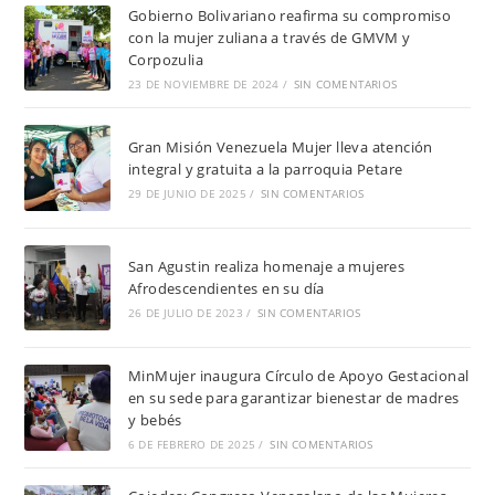
Gobierno Bolivariano reafirma su compromiso
con la mujer zuliana a través de GMVM y
Corpozulia
23 DE NOVIEMBRE DE 2024
/
SIN COMENTARIOS
Gran Misión Venezuela Mujer lleva atención
integral y gratuita a la parroquia Petare
29 DE JUNIO DE 2025
/
SIN COMENTARIOS
San Agustin realiza homenaje a mujeres
Afrodescendientes en su día
26 DE JULIO DE 2023
/
SIN COMENTARIOS
MinMujer inaugura Círculo de Apoyo Gestacional
en su sede para garantizar bienestar de madres
y bebés
6 DE FEBRERO DE 2025
/
SIN COMENTARIOS