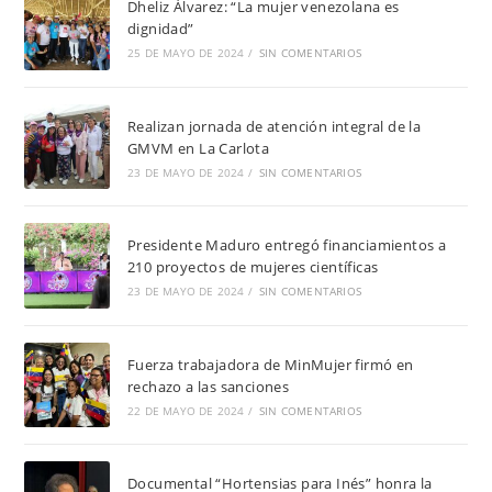
Dheliz Álvarez: “La mujer venezolana es
dignidad”
25 DE MAYO DE 2024
/
SIN COMENTARIOS
Realizan jornada de atención integral de la
GMVM en La Carlota
23 DE MAYO DE 2024
/
SIN COMENTARIOS
Presidente Maduro entregó financiamientos a
210 proyectos de mujeres científicas
23 DE MAYO DE 2024
/
SIN COMENTARIOS
Fuerza trabajadora de MinMujer firmó en
rechazo a las sanciones
22 DE MAYO DE 2024
/
SIN COMENTARIOS
Documental “Hortensias para Inés” honra la