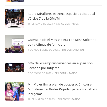
Radio Miraflores estrena espacio dedicado al
Vértice 7 de la GMVM
16 DE MAYO DE 2024
/
SIN COMENTARIOS
GMVM inicia el Mes Violeta con Misa Solemne
por víctimas de femicidio
4 DE NOVIEMBRE DE 2025
/
SIN COMENTARIOS
60% de los emprendimientos en el país son
llevados por mujeres
5 DE MAYO DE 2022
/
SIN COMENTARIOS
MinMujer firma plan de cooperación con el
Ministerio del Poder Popular para los Pueblos
Indígenas
18 DE MARZO DE 2023
/
SIN COMENTARIOS