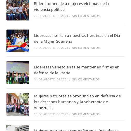
Riden homenaje a mujeres víctimas de la
violencia política
22 DE AGOSTO DE 2024
/
SIN COMENTARIOS
Lideresas honran a nuestras heroínas en el Día
de la Mujer Guaireña
19 DE AGOSTO DE 2024
/
SIN COMENTARIOS
Lideresas venezolanas se mantienen firmes en
defensa de la Patria
14 DE AGOSTO DE 2024
/
SIN COMENTARIOS
Mujeres patriotas se pronuncian en defensa de
los derechos humanos y la soberanía de
Venezuela
10 DE AGOSTO DE 2024
/
SIN COMENTARIOS
Mujeres patriotas acompañaron al Presidente