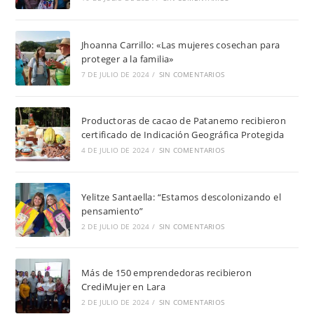
Jhoanna Carrillo: «Las mujeres cosechan para
proteger a la familia»
7 DE JULIO DE 2024
/
SIN COMENTARIOS
Productoras de cacao de Patanemo recibieron
certificado de Indicación Geográfica Protegida
4 DE JULIO DE 2024
/
SIN COMENTARIOS
Yelitze Santaella: “Estamos descolonizando el
pensamiento”
2 DE JULIO DE 2024
/
SIN COMENTARIOS
Más de 150 emprendedoras recibieron
CrediMujer en Lara
2 DE JULIO DE 2024
/
SIN COMENTARIOS