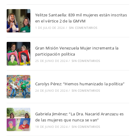
Yelitze Santaella: 839 mil mujeres están inscritas
en el vértice 2 de la GMVM
1 DE JULIO DE 2024
/
SIN COMENTARIOS
Gran Misión Venezuela Mujer incrementa la
participación política
25 DE JUNIO DE 2024
/
SIN COMENTARIOS
Carolys Pérez: “Hemos humanizado la política”
24 DE JUNIO DE 2024
/
SIN COMENTARIOS
Gabriela Jiménez: “La Dra. Nacarid Aranzazu es
de las mujeres que nunca se van”
18 DE JUNIO DE 2024
/
SIN COMENTARIOS