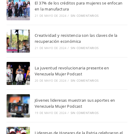
El 37% de los créditos para mujeres se enfocan
en la manufactura
21 DE MAYO DE 2024
/
SIN COMENTARIOS
Creatividad y resistencia son las claves de la
recuperación económica
21 DE MAYO DE 2024
/
SIN COMENTARIOS
La juventud revolucionaria presente en
Venezuela Mujer Podcast
20 DE MAYO DE 2024
/
SIN COMENTARIOS
Jóvenes lideresas muestran sus aportes en
Venezuela Mujer Podcast
19 DE MAYO DE 2024
/
SIN COMENTARIOS
Lideresas de Hogares de la Patria celebraron el