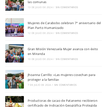
las comunas
13 DE JULIO DE 2024
/
SIN COMENTARIOS
Mujeres de Carabobo celebran 7° aniversario del
Plan Parto Humanizado
12 DE JULIO DE 2024
/
SIN COMENTARIOS
Gran Misión Venezuela Mujer avanza con éxito
en Miranda
10 DE JULIO DE 2024
/
SIN COMENTARIOS
Jhoanna Carrillo: «Las mujeres cosechan para
proteger a la familia»
7 DE JULIO DE 2024
/
SIN COMENTARIOS
Productoras de cacao de Patanemo recibieron
certificado de Indicación Geográfica Protegida