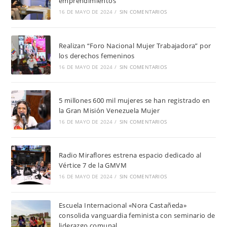
emprendimientos
16 DE MAYO DE 2024
/
SIN COMENTARIOS
Realizan “Foro Nacional Mujer Trabajadora” por
los derechos femeninos
16 DE MAYO DE 2024
/
SIN COMENTARIOS
5 millones 600 mil mujeres se han registrado en
la Gran Misión Venezuela Mujer
16 DE MAYO DE 2024
/
SIN COMENTARIOS
Radio Miraflores estrena espacio dedicado al
Vértice 7 de la GMVM
16 DE MAYO DE 2024
/
SIN COMENTARIOS
Escuela Internacional «Nora Castañeda»
consolida vanguardia feminista con seminario de
liderazgo comunal