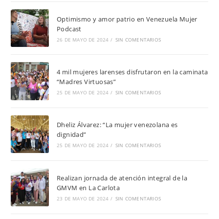
Optimismo y amor patrio en Venezuela Mujer
Podcast
26 DE MAYO DE 2024
/
SIN COMENTARIOS
4 mil mujeres larenses disfrutaron en la caminata
“Madres Virtuosas”
25 DE MAYO DE 2024
/
SIN COMENTARIOS
Dheliz Álvarez: “La mujer venezolana es
dignidad”
25 DE MAYO DE 2024
/
SIN COMENTARIOS
Realizan jornada de atención integral de la
GMVM en La Carlota
23 DE MAYO DE 2024
/
SIN COMENTARIOS