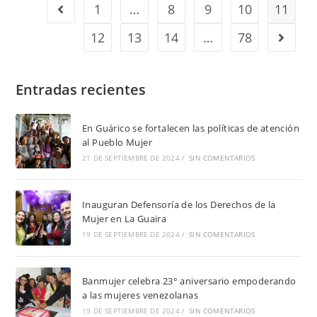
1
…
8
9
10
11
12
13
14
…
78
Entradas recientes
En Guárico se fortalecen las políticas de atención
al Pueblo Mujer
21 DE SEPTIEMBRE DE 2024
/
SIN COMENTARIOS
Inauguran Defensoría de los Derechos de la
Mujer en La Guaira
19 DE SEPTIEMBRE DE 2024
/
SIN COMENTARIOS
Banmujer celebra 23° aniversario empoderando
a las mujeres venezolanas
19 DE SEPTIEMBRE DE 2024
/
SIN COMENTARIOS