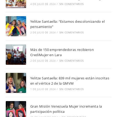
4 DE JULIO DE 2024
/
SIN COMENTARIOS
Yelitze Santaella: “Estamos descolonizando el
pensamiento”
2 DE JULIO DE 2024
/
SIN COMENTARIOS
Más de 150 emprendedoras recibieron
CrediMujer en Lara
2 DE JULIO DE 2024
/
SIN COMENTARIOS
Yelitze Santaella: 839 mil mujeres están inscritas
en el vértice 2 de la GMVM
1 DE JULIO DE 2024
/
SIN COMENTARIOS
Gran Misión Venezuela Mujer incrementa la
participación política