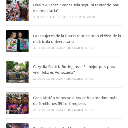
Dheliz Álvarez: “Venezuela seguirá teniendo paz
y democracia”
3 DE AGOSTO DE 2024
/
SIN COMENTARIOS
Las mujeres de la Patria representan el 55% de la
matrícula universitaria
27 DE JULIO DE 2024
/
SIN COMENTARIOS
Caryslia Beatriz Rodríguez: “El mejor país para
vivir feliz es Venezuela”
22 DE JULIO DE 2024
/
SIN COMENTARIOS
Gran Misión Venezuela Mujer ha atendido más
de 6 millones 591 mil mujeres
20 DE JULIO DE 2024
/
SIN COMENTARIOS