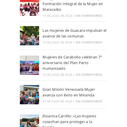
Formación Integral de la Mujer en
Maracaibo
17 DE JULIO DE 2024
/
SIN COMENTARIOS
Las mujeres de Guacara impulsan el
avance de las comunas
13 DE JULIO DE 2024
/
SIN COMENTARIOS
Mujeres de Carabobo celebran 7°
aniversario del Plan Parto
Humanizado
12 DE JULIO DE 2024
/
SIN COMENTARIOS
Gran Misión Venezuela Mujer
avanza con éxito en Miranda
10 DE JULIO DE 2024
/
SIN COMENTARIOS
Jhoanna Carrillo: «Las mujeres
cosechan para proteger a la