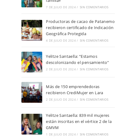
familia»
7 DE JULIO DE 2024
/
SIN COMENTARIOS
Productoras de cacao de Patanemo
recibieron certificado de Indicación
Geográfica Protegida
4 DE JULIO DE 2024
/
SIN COMENTARIOS
Yelitze Santaella: “Estamos
descolonizando el pensamiento”
2 DE JULIO DE 2024
/
SIN COMENTARIOS
Más de 150 emprendedoras
recibieron CrediMujer en Lara
2 DE JULIO DE 2024
/
SIN COMENTARIOS
Yelitze Santaella: 839 mil mujeres
están inscritas en el vértice 2 de la
GMVM
1 DE JULIO DE 2024
/
SIN COMENTARIOS