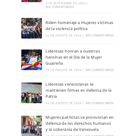
5 DE SEPTIEMBRE DE 2024
/
SIN COMENTARIOS
Riden homenaje a mujeres víctimas
de la violencia política
22 DE AGOSTO DE 2024
/
SIN COMENTARIOS
Lideresas honran a nuestras
heroínas en el Día de la Mujer
Guaireña
19 DE AGOSTO DE 2024
/
SIN COMENTARIOS
Lideresas venezolanas se
mantienen firmes en defensa de la
Patria
14 DE AGOSTO DE 2024
/
SIN COMENTARIOS
Mujeres patriotas se pronuncian en
defensa de los derechos humanos
y la soberanía de Venezuela