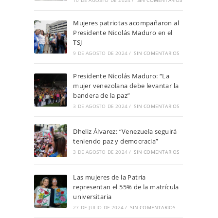
10 DE AGOSTO DE 2024
/
SIN COMENTARIOS
Mujeres patriotas acompañaron al
Presidente Nicolás Maduro en el
TSJ
9 DE AGOSTO DE 2024
/
SIN COMENTARIOS
Presidente Nicolás Maduro: “La
mujer venezolana debe levantar la
bandera de la paz”
3 DE AGOSTO DE 2024
/
SIN COMENTARIOS
Dheliz Álvarez: “Venezuela seguirá
teniendo paz y democracia”
3 DE AGOSTO DE 2024
/
SIN COMENTARIOS
Las mujeres de la Patria
representan el 55% de la matrícula
universitaria
27 DE JULIO DE 2024
/
SIN COMENTARIOS