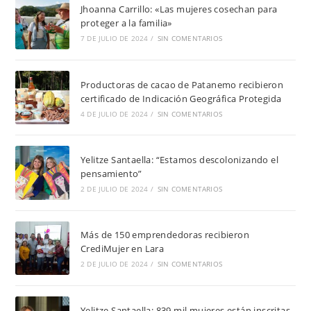
Jhoanna Carrillo: «Las mujeres cosechan para
proteger a la familia»
7 DE JULIO DE 2024
/
SIN COMENTARIOS
Productoras de cacao de Patanemo recibieron
certificado de Indicación Geográfica Protegida
4 DE JULIO DE 2024
/
SIN COMENTARIOS
Yelitze Santaella: “Estamos descolonizando el
pensamiento”
2 DE JULIO DE 2024
/
SIN COMENTARIOS
Más de 150 emprendedoras recibieron
CrediMujer en Lara
2 DE JULIO DE 2024
/
SIN COMENTARIOS
Yelitze Santaella: 839 mil mujeres están inscritas