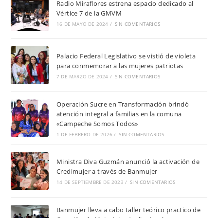
Radio Miraflores estrena espacio dedicado al
Vértice 7 de la GMVM
16 DE MAYO DE 2024
/
SIN COMENTARIOS
Palacio Federal Legislativo se vistió de violeta
para conmemorar a las mujeres patriotas
7 DE MARZO DE 2024
/
SIN COMENTARIOS
Operación Sucre en Transformación brindó
atención integral a familias en la comuna
«Campeche Somos Todos»
1 DE FEBRERO DE 2026
/
SIN COMENTARIOS
Ministra Diva Guzmán anunció la activación de
Credimujer a través de Banmujer
14 DE SEPTIEMBRE DE 2023
/
SIN COMENTARIOS
Banmujer lleva a cabo taller teórico practico de