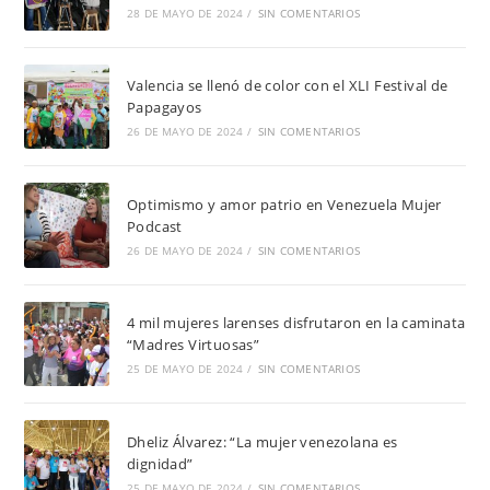
28 DE MAYO DE 2024
/
SIN COMENTARIOS
Valencia se llenó de color con el XLI Festival de
Papagayos
26 DE MAYO DE 2024
/
SIN COMENTARIOS
Optimismo y amor patrio en Venezuela Mujer
Podcast
26 DE MAYO DE 2024
/
SIN COMENTARIOS
4 mil mujeres larenses disfrutaron en la caminata
“Madres Virtuosas”
25 DE MAYO DE 2024
/
SIN COMENTARIOS
Dheliz Álvarez: “La mujer venezolana es
dignidad”
25 DE MAYO DE 2024
/
SIN COMENTARIOS