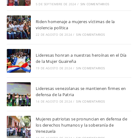
5 DE SEPTIEMBRE DE 2024
/
SIN COMENTARIOS
Riden homenaje a mujeres víctimas de la
violencia política
22 DE AGOSTO DE 2024
/
SIN COMENTARIOS
Lideresas honran a nuestras heroínas en el Día
de la Mujer Guaireña
19 DE AGOSTO DE 2024
/
SIN COMENTARIOS
Lideresas venezolanas se mantienen firmes en
defensa de la Patria
14 DE AGOSTO DE 2024
/
SIN COMENTARIOS
Mujeres patriotas se pronuncian en defensa de
los derechos humanos y la soberanía de
Venezuela
10 DE AGOSTO DE 2024
/
SIN COMENTARIOS