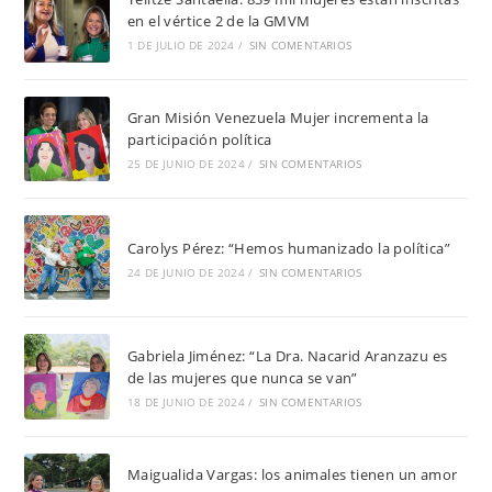
en el vértice 2 de la GMVM
1 DE JULIO DE 2024
/
SIN COMENTARIOS
Gran Misión Venezuela Mujer incrementa la
participación política
25 DE JUNIO DE 2024
/
SIN COMENTARIOS
Carolys Pérez: “Hemos humanizado la política”
24 DE JUNIO DE 2024
/
SIN COMENTARIOS
Gabriela Jiménez: “La Dra. Nacarid Aranzazu es
de las mujeres que nunca se van”
18 DE JUNIO DE 2024
/
SIN COMENTARIOS
Maigualida Vargas: los animales tienen un amor