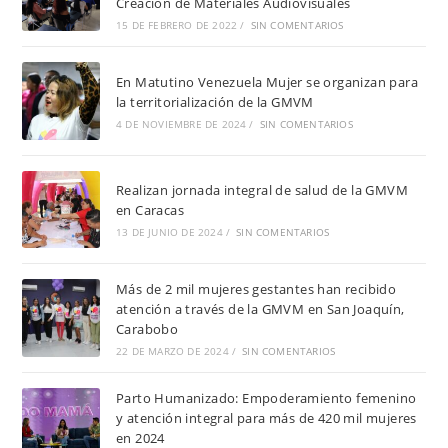
Creación de Materiales Audiovisuales
15 DE FEBRERO DE 2022
/
SIN COMENTARIOS
En Matutino Venezuela Mujer se organizan para
la territorialización de la GMVM
4 DE NOVIEMBRE DE 2024
/
SIN COMENTARIOS
Realizan jornada integral de salud de la GMVM
en Caracas
13 DE JUNIO DE 2024
/
SIN COMENTARIOS
Más de 2 mil mujeres gestantes han recibido
atención a través de la GMVM en San Joaquín,
Carabobo
22 DE MARZO DE 2024
/
SIN COMENTARIOS
Parto Humanizado: Empoderamiento femenino
y atención integral para más de 420 mil mujeres
en 2024