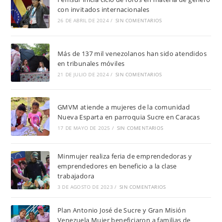
con invitados internacionales
26 DE ABRIL DE 2024
/
SIN COMENTARIOS
Más de 137 mil venezolanos han sido atendidos
en tribunales móviles
21 DE JULIO DE 2024
/
SIN COMENTARIOS
GMVM atiende a mujeres de la comunidad
Nueva Esparta en parroquia Sucre en Caracas
17 DE MAYO DE 2025
/
SIN COMENTARIOS
Minmujer realiza feria de emprendedoras y
emprendedores en beneficio a la clase
trabajadora
3 DE AGOSTO DE 2023
/
SIN COMENTARIOS
Plan Antonio José de Sucre y Gran Misión
Venezuela Mujer beneficiaron a familias de