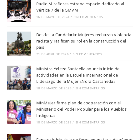
Radio Miraflores estrena espacio dedicado al
Vértice 7 de la GMVM
16 DE MAYO DE 2024
/
SIN COMENTARIOS
Desde La Candelaria: Mujeres rechazan violencia
racista y ratifican su rol en la construcción del
país
21 DE ABRIL DE 2026
/
SIN COMENTARIOS
Ministra Yelitze Santaella anuncia inicio de
actividades en la Escuela Internacional de
Liderazgo de la Mujer «Nora Castañeda»
18 DE MARZO DE 2026
/
SIN COMENTARIOS
MinMujer firma plan de cooperación con el
Ministerio del Poder Popular para los Pueblos
Indígenas
18 DE MARZO DE 2023
/
SIN COMENTARIOS
Femsur inicia ciclo de foros en materia de género