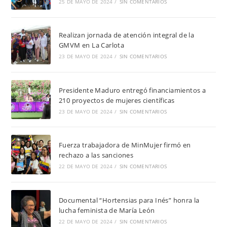
25 DE MAYO DE 2024
/
SIN COMENTARIOS
Realizan jornada de atención integral de la
GMVM en La Carlota
23 DE MAYO DE 2024
/
SIN COMENTARIOS
Presidente Maduro entregó financiamientos a
210 proyectos de mujeres científicas
23 DE MAYO DE 2024
/
SIN COMENTARIOS
Fuerza trabajadora de MinMujer firmó en
rechazo a las sanciones
22 DE MAYO DE 2024
/
SIN COMENTARIOS
Documental “Hortensias para Inés” honra la
lucha feminista de María León
22 DE MAYO DE 2024
/
SIN COMENTARIOS