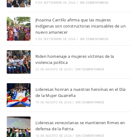
9 DE SEPTIEMBRE DE 2024
/
SIN COMENTARIOS
Jhoanna Carrillo afirma que las mujeres
indígenas son constructoras incansables de un
nuevo amanecer
5 DE SEPTIEMBRE DE 2024
/
SIN COMENTARIOS
Riden homenaje a mujeres víctimas de la
violencia política
22 DE AGOSTO DE 2024
/
SIN COMENTARIOS
Lideresas honran a nuestras heroínas en el Día
de la Mujer Guaireña
19 DE AGOSTO DE 2024
/
SIN COMENTARIOS
Lideresas venezolanas se mantienen firmes en
defensa de la Patria
14 DE AGOSTO DE 2024
/
SIN COMENTARIOS