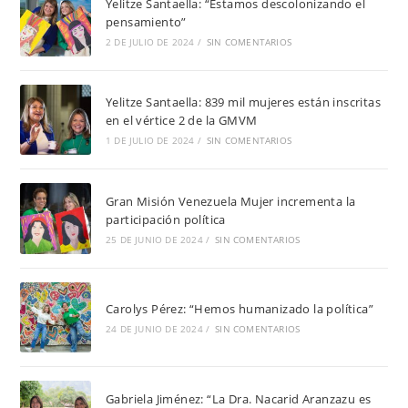
Yelitze Santaella: “Estamos descolonizando el
pensamiento”
2 DE JULIO DE 2024
/
SIN COMENTARIOS
Yelitze Santaella: 839 mil mujeres están inscritas
en el vértice 2 de la GMVM
1 DE JULIO DE 2024
/
SIN COMENTARIOS
Gran Misión Venezuela Mujer incrementa la
participación política
25 DE JUNIO DE 2024
/
SIN COMENTARIOS
Carolys Pérez: “Hemos humanizado la política”
24 DE JUNIO DE 2024
/
SIN COMENTARIOS
Gabriela Jiménez: “La Dra. Nacarid Aranzazu es