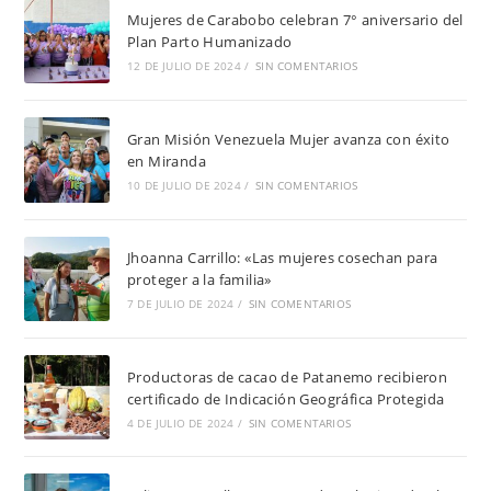
Mujeres de Carabobo celebran 7° aniversario del
Plan Parto Humanizado
12 DE JULIO DE 2024
/
SIN COMENTARIOS
Gran Misión Venezuela Mujer avanza con éxito
en Miranda
10 DE JULIO DE 2024
/
SIN COMENTARIOS
Jhoanna Carrillo: «Las mujeres cosechan para
proteger a la familia»
7 DE JULIO DE 2024
/
SIN COMENTARIOS
Productoras de cacao de Patanemo recibieron
certificado de Indicación Geográfica Protegida
4 DE JULIO DE 2024
/
SIN COMENTARIOS