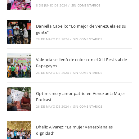
8 DE JUNIO DE 2024
/
SIN COMENTARIOS
Daniella Cabello: “Lo mejor de Venezuela es su
gente”
28 DE MAYO DE 2024
/
SIN COMENTARIOS
Valencia se llenó de color con el XLI Festival de
Papagayos
26 DE MAYO DE 2024
/
SIN COMENTARIOS
Optimismo y amor patrio en Venezuela Mujer
Podcast
26 DE MAYO DE 2024
/
SIN COMENTARIOS
Dheliz Álvarez: “La mujer venezolana es
dignidad”