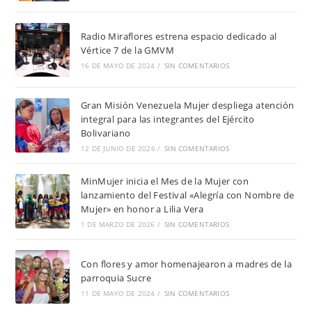
Radio Miraflores estrena espacio dedicado al
Vértice 7 de la GMVM
16 DE MAYO DE 2024
/
SIN COMENTARIOS
Gran Misión Venezuela Mujer despliega atención
integral para las integrantes del Ejército
Bolivariano
12 DE JUNIO DE 2026
/
SIN COMENTARIOS
MinMujer inicia el Mes de la Mujer con
lanzamiento del Festival «Alegría con Nombre de
Mujer» en honor a Lilia Vera
1 DE MARZO DE 2026
/
SIN COMENTARIOS
Con flores y amor homenajearon a madres de la
parroquia Sucre
11 DE MAYO DE 2024
/
SIN COMENTARIOS