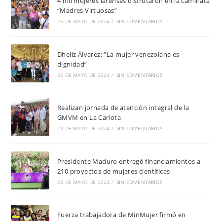
4 mil mujeres larenses disfrutaron en la caminata
“Madres Virtuosas”
25 DE MAYO DE 2024
/
SIN COMENTARIOS
Dheliz Álvarez: “La mujer venezolana es
dignidad”
25 DE MAYO DE 2024
/
SIN COMENTARIOS
Realizan jornada de atención integral de la
GMVM en La Carlota
23 DE MAYO DE 2024
/
SIN COMENTARIOS
Presidente Maduro entregó financiamientos a
210 proyectos de mujeres científicas
23 DE MAYO DE 2024
/
SIN COMENTARIOS
Fuerza trabajadora de MinMujer firmó en