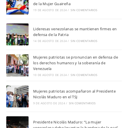
de la Mujer Guaireña
19 DE AGOSTO DE 2024
/
SIN COMENTARIOS
Lideresas venezolanas se mantienen firmes en
defensa de la Patria
14 DE AGOSTO DE 2024
/
SIN COMENTARIOS
Mujeres patriotas se pronuncian en defensa de
los derechos humanos y la soberanía de
Venezuela
10 DE AGOSTO DE 2024
/
SIN COMENTARIOS
Mujeres patriotas acompañaron al Presidente
Nicolás Maduro en el TSJ
9 DE AGOSTO DE 2024
/
SIN COMENTARIOS
Presidente Nicolás Maduro: “La mujer
venezolana debe levantar la bandera de la paz”