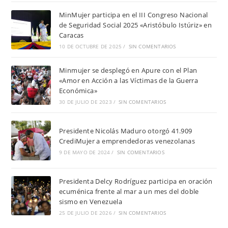
MinMujer participa en el III Congreso Nacional
de Seguridad Social 2025 «Aristóbulo Istúriz» en
Caracas
10 DE OCTUBRE DE 2025
/
SIN COMENTARIOS
Minmujer se desplegó en Apure con el Plan
«Amor en Acción a las Víctimas de la Guerra
Económica»
30 DE JULIO DE 2023
/
SIN COMENTARIOS
Presidente Nicolás Maduro otorgó 41.909
CrediMujer a emprendedoras venezolanas
9 DE MAYO DE 2024
/
SIN COMENTARIOS
Presidenta Delcy Rodríguez participa en oración
ecuménica frente al mar a un mes del doble
sismo en Venezuela
25 DE JULIO DE 2026
/
SIN COMENTARIOS