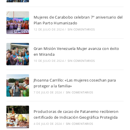
Mujeres de Carabobo celebran 7° aniversario del
Plan Parto Humanizado
12 DE JULIO DE 2024
/
SIN COMENTARIOS
Gran Misión Venezuela Mujer avanza con éxito
en Miranda
10 DE JULIO DE 2024
/
SIN COMENTARIOS
Jhoanna Carrillo: «Las mujeres cosechan para
proteger a la familia»
7 DE JULIO DE 2024
/
SIN COMENTARIOS
Productoras de cacao de Patanemo recibieron
certificado de Indicación Geográfica Protegida
4 DE JULIO DE 2024
/
SIN COMENTARIOS