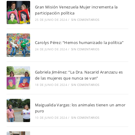
Gran Misión Venezuela Mujer incrementa la
participación política
25 DE JUNIO DE 2024
/
SIN COMENTARIOS
Carolys Pérez: “Hemos humanizado la política”
24 DE JUNIO DE 2024
/
SIN COMENTARIOS
Gabriela Jiménez: “La Dra. Nacarid Aranzazu es
de las mujeres que nunca se van”
18 DE JUNIO DE 2024
/
SIN COMENTARIOS
Maigualida Vargas: los animales tienen un amor
puro
10 DE JUNIO DE 2024
/
SIN COMENTARIOS