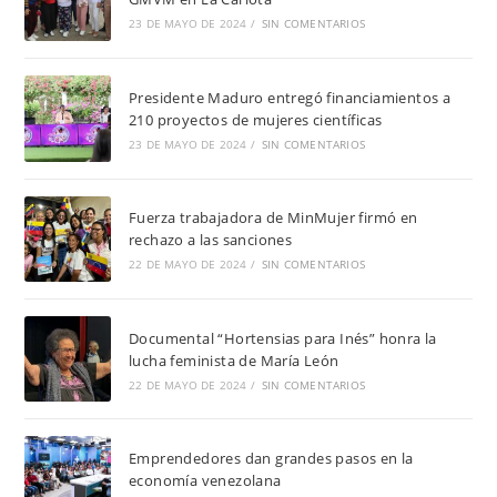
23 DE MAYO DE 2024
/
SIN COMENTARIOS
Presidente Maduro entregó financiamientos a
210 proyectos de mujeres científicas
23 DE MAYO DE 2024
/
SIN COMENTARIOS
Fuerza trabajadora de MinMujer firmó en
rechazo a las sanciones
22 DE MAYO DE 2024
/
SIN COMENTARIOS
Documental “Hortensias para Inés” honra la
lucha feminista de María León
22 DE MAYO DE 2024
/
SIN COMENTARIOS
Emprendedores dan grandes pasos en la
economía venezolana