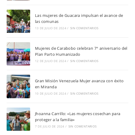
Las mujeres de Guacara impulsan el avance de
las comunas
13 DE JULIO DE 2024
/
SIN COMENTARIOS
Mujeres de Carabobo celebran 7° aniversario del
Plan Parto Humanizado
12 DE JULIO DE 2024
/
SIN COMENTARIOS
Gran Misión Venezuela Mujer avanza con éxito
en Miranda
10 DE JULIO DE 2024
/
SIN COMENTARIOS
Jhoanna Carrillo: «Las mujeres cosechan para
proteger a la familia»
7 DE JULIO DE 2024
/
SIN COMENTARIOS