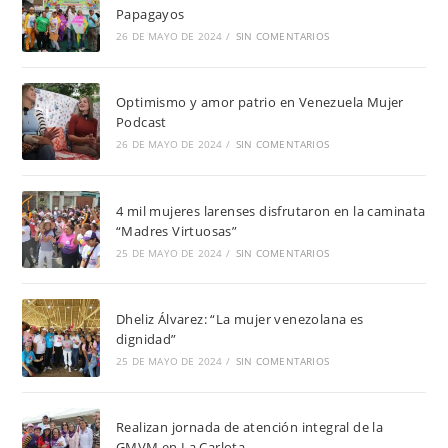
Papagayos
26 DE MAYO DE 2024
/
SIN COMENTARIOS
Optimismo y amor patrio en Venezuela Mujer
Podcast
26 DE MAYO DE 2024
/
SIN COMENTARIOS
4 mil mujeres larenses disfrutaron en la caminata
“Madres Virtuosas”
25 DE MAYO DE 2024
/
SIN COMENTARIOS
Dheliz Álvarez: “La mujer venezolana es
dignidad”
25 DE MAYO DE 2024
/
SIN COMENTARIOS
Realizan jornada de atención integral de la
GMVM en La Carlota