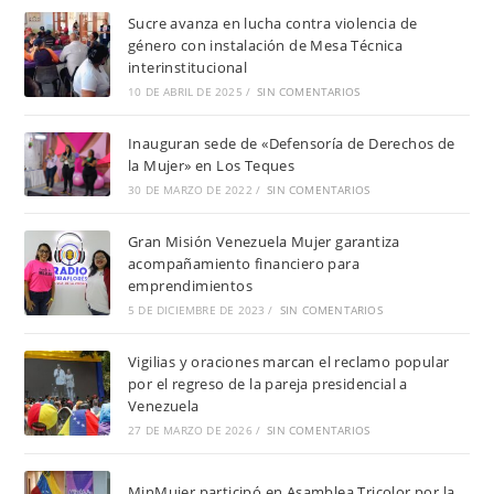
Sucre avanza en lucha contra violencia de
género con instalación de Mesa Técnica
interinstitucional
10 DE ABRIL DE 2025
/
SIN COMENTARIOS
Inauguran sede de «Defensoría de Derechos de
la Mujer» en Los Teques
30 DE MARZO DE 2022
/
SIN COMENTARIOS
Gran Misión Venezuela Mujer garantiza
acompañamiento financiero para
emprendimientos
5 DE DICIEMBRE DE 2023
/
SIN COMENTARIOS
Vigilias y oraciones marcan el reclamo popular
por el regreso de la pareja presidencial a
Venezuela
27 DE MARZO DE 2026
/
SIN COMENTARIOS
MinMujer participó en Asamblea Tricolor por la